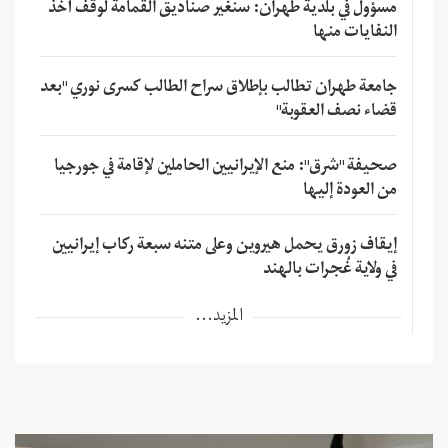
مسؤول في بلدية طهران: سنغير صناديق القمامة لوقف أخذ
النفايات منها
جامعة طهران تطالب بإطلاق سراح الطالب كسرى نوري "بعد
قضاء نصف العقوبة"
صحيفة "شرق": منع الإيرانيين الحاملين لإقامة في جورجيا
من العودة إليها
إيقاف زورق يحمل هيروين وعلى متنه سبعة ركاب إيرانيين
في ولاية غُجرات بالهند
المزيد...