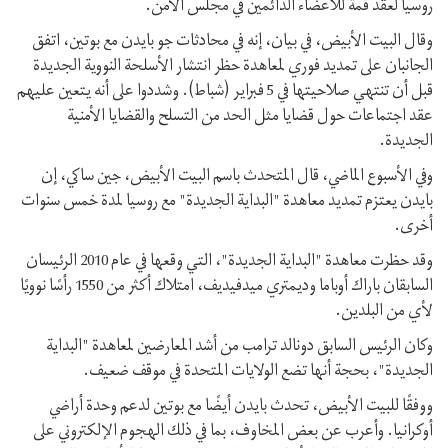
روسيا لعقد قمة للأعضاء الدائمين في مجلس الأمن.
وقال البيت الأبيض، في بيان، إنه في محادثات جو بايدن مع بوتين، اتفق
الجانبان على تمديد فوري لمعاهدة حظر انتشار الأسلحة النووية الجديدة
قبل أن تنتهي صلاحيتها في 5 فبراير (شباط). وشددوا على أنه يتعين عليهم
عقد اجتماعات حول قضايا مثل الحد من التسلح والقضايا الأمنية
الجديدة.
وفي الأسبوع الماضي، قال المتحدث باسم البيت الأبيض، جين ساكي، إن
بايدن يعتزم تمديد معاهدة "البداية الجديدة" مع روسيا لمدة خمس سنوات
أخرى.
وقد حظرت معاهدة "البداية الجديدة"، التي وقعها في عام 2010 الرئيسان
السابقان باراك أوباما وديمتري ميدفيديف، امتلاك أكثر من 1550 رأسًا نوويًا
لأي من البلدين.
وكان الرئيس السابق دونالد ترامب من أشد المعارضين لمعاهدة "البداية
الجديدة"، بحجة أنها تضع الولايات المتحدة في موقف ضعيف.
ووفقًا للبيت الأبيض، تحدث بايدن أيضًا مع بوتين لدعم وحدة أراضي
أوكرانيا. وأعرب عن بعض المخاوف، بما في ذلك الهجوم الإلكتروني على