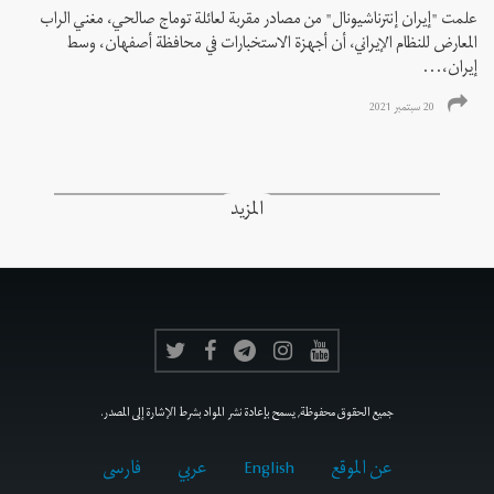
علمت "إيران إنترناشيونال" من مصادر مقربة لعائلة توماج صالحي، مغني الراب
المعارض للنظام الإيراني، أن أجهزة الاستخبارات في محافظة أصفهان، وسط
إيران،...
20 سبتمبر 2021
المزيد
جميع الحقوق محفوظة, يسمح بإعادة نشر المواد بشرط الإشارة إلى المصدر.
عن الموقع
English
عربي
فارسى