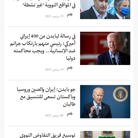
في المواقع النووية "غير نشطة"
15 سبتمبر 2021
في رسالة لبايدن من 400 إيراني
أميركي: رئيسي متهم بارتكاب جرائم
ضد الإنسانية .. ويجب محاكمته
دوليا
14 سبتمبر 2021
جو بايدن: إيران والصين وروسيا
وباكستان تسعى للتنسيق مع
طالبان
08 سبتمبر 2021
توسيع فريق التفاوض النووي