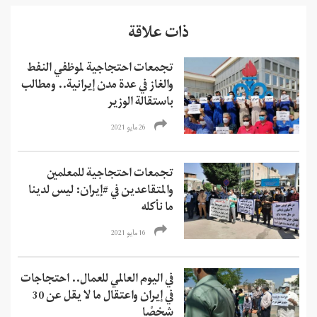
ذات علاقة
تجمعات احتجاجية لموظفي النفط
والغاز في عدة مدن إيرانية.. ومطالب
باستقالة الوزير
26 مايو 2021
تجمعات احتجاجية للمعلمين
والمتقاعدين في #إيران: ليس لدينا
ما نأكله
16 مايو 2021
في اليوم العالمي للعمال.. احتجاجات
في إيران واعتقال ما لا يقل عن 30
شخصًا