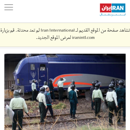
Skip
oggle
to
ation
main
content
تشاهد صفحة من الموقع القديم لـ Iran International لم تعد محدثة. قم بزيارة
iranintl.com
لعرض الموقع الجديد.
61466369.jpg