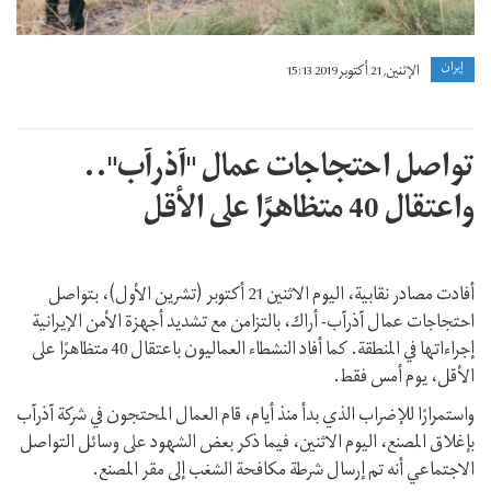
إيران
الإثنين, 21 أكتوبر 2019 15:13
تواصل احتجاجات عمال "آذرآب"..
واعتقال 40 متظاهرًا على الأقل
أفادت مصادر نقابية، اليوم الاثنين 21 أكتوبر (تشرين الأول)، بتواصل
احتجاجات عمال آذرآب- أراك، بالتزامن مع تشدید أجهزة الأمن الإيرانية
إجراءاتها في المنطقة. كما أفاد النشطاء العماليون باعتقال 40 متظاهرًا على
الأقل، یوم أمس فقط.
واستمرارًا للإضراب الذي بدأ منذ أیام، قام العمال المحتجون في شركة آذرآب
بإغلاق المصنع، اليوم الاثنين، فيما ذكر بعض الشهود على وسائل التواصل
الاجتماعي أنه تم إرسال شرطة مكافحة الشغب إلى مقر المصنع.