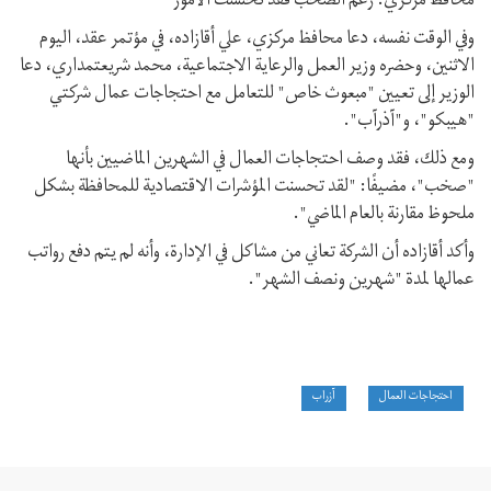
محافظ مركزي: رغم الصخب فقد تحسنت الأمور
وفي الوقت نفسه، دعا محافظ مركزي، علي أقازاده، في مؤتمر عقد، اليوم
الاثنين، وحضره وزير العمل والرعاية الاجتماعية، محمد شريعتمداري، دعا
الوزير إلى تعيين "مبعوث خاص" للتعامل مع احتجاجات عمال شركتي
"هيبکو"، و"آذرآب".
ومع ذلك، فقد وصف احتجاجات العمال في الشهرين الماضيين بأنها
"صخب"، مضيفًا: "لقد تحسنت المؤشرات الاقتصادية للمحافظة بشكل
ملحوظ مقارنة بالعام الماضي".
وأكد أقازاده أن الشرکة تعاني من مشاكل في الإدارة، وأنه لم يتم دفع رواتب
عمالها لمدة "شهرين ونصف الشهر".
احتجاجات العمال
آزراب