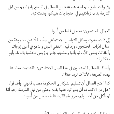
وفي وقت سابق، تم استدعاء عدد من العمال في المصنع واتهامهم من قبل
الشرطة بدعم زملائهم في احتجاجات هيبکو، وهفت تبه.
العمال المحتجون: نخجل فقط من أُسرنا
إلى ذلك، نشرت وسائل التواصل الاجتماعي بيانًا، نقلًا عن مجموعة من
عمال آذرآب المحتجين، ورد فيه: "نقضي الليل والدمع في أعين زوجاتنا
وأطفالنا، بعض الآباء لم يأتوا وبعضهم جاءوا برؤوس مخضبة بالدماء وأيدٍ
متکسّرة".
وأضاف العمال المحتجون في هذا البيان الانتقادي: "لقد تمت معاملتنا
بهذه الطريقة، لأننا كنا نريد حقنا".
كما اعتبر العمال أن تسليم الشرکة إلى الحكومة مطلب قانوني، وأضافوا:
"هل من الانصاف أن يتم الرد علينا بقمع وحشي من قبل الشرطة، رغم أننا
لم نأکل حق أحد، ولم نسرق شيئًا؟ إننا فقط نخجل من أُسرنا".