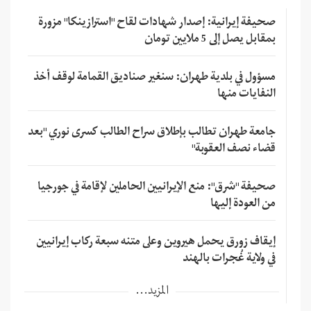
صحيفة إيرانية: إصدار شهادات لقاح "استرازينكا" مزورة
بمقابل يصل إلى 5 ملايين تومان
مسؤول في بلدية طهران: سنغير صناديق القمامة لوقف أخذ
النفايات منها
جامعة طهران تطالب بإطلاق سراح الطالب كسرى نوري "بعد
قضاء نصف العقوبة"
صحيفة "شرق": منع الإيرانيين الحاملين لإقامة في جورجيا
من العودة إليها
إيقاف زورق يحمل هيروين وعلى متنه سبعة ركاب إيرانيين
في ولاية غُجرات بالهند
المزيد...