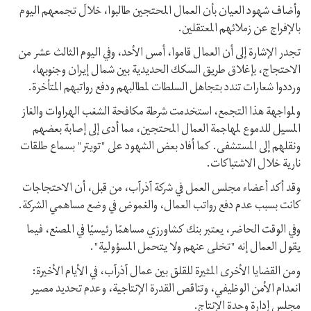
وأضاف شهود العيان بأن العمال المحتجين طالبوا، خلالَ تجمعهم اليوم
بالإفراج عن زملائهم المعتقلين.
تجدر الإشارة إلى أن العمال قاموا، أمس الأحد، وفي اليوم الثالث عشر من
الاحتجاج، بإغلاق طريق السكك الحديدية بين شمال إيران وجنوبها،
ورددوا شعارات تندد بتجاهل السلطات لمطالبهم ودفع رواتبهم المتأخرة.
ولمواجهة هذا التجمع، استخدمت شرطة مكافحة الشغب الهراوات والغاز
المسيل للدموع لمهاجمة العمال المحتجين، مما أدى إلى إصابة بعضهم
ونقلهم إلى المستشفى. كما أفاد بعض الشهود على "تويتر" بسماع طلقات
نارية خلال الاشتباكات.
وقد أكد أعضاء مجلس العمل في شرکة آذرآب، من قبل، أن الاحتجاجات
كانت بسبب عدم دفع رواتب العمال، والغموض في وضع مساهمي الشركة.
وفي الوقت الحاضر، يعتبر بنك کشاورزي مساهمًا رئيسيًا في المصنع، فيما
يقول العمال إنه "تخلی عنهم ولا يتحمل المسؤولية".
ومن القضايا الأخرى المثيرة للقلق بين عمال آذرآب، في الأيام الأخيرة:
انعدام الأمن الوظيفي، وتناقص القدرة الإنتاجية، وعدم تحدید مصیر
مجلس إدارة وحدة الإنتاج.