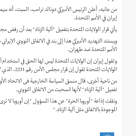
من جانبه، أعلن الرئيس الأميركي دونالد ترامب، السبت، أنه سيعمل
إيران في الأمم المتحدة.
يأتي قرار الولايات المتحدة بتفعيل "آلية الزناد" بعد أن رفض م
ويستند التهديد الأميركي هذا إلى بند في الاتفاق النووي الإيراني
الأمم المتحدة ضد طهران.
الولايات المتحدة تقول إن قرار مجلس الأمن رقم 2231، الذي لا يزال ساريًا، يسمح لها القيام بذلك.
من ناحية أخرى، قال منسق السیاسة الخارجیة فی الاتحاد الأور
تفعيل "آلية الزناد" لأنها انسحبت من الاتفاق النووي.
ونقلت إذاعة "أوروبا الحرة" عن هذا المسؤول "إن أوروبا لا ت
الموجودة بالاتفاق مثل آلية الزناد."
بولتون