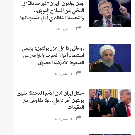
جون بولتون: إيران "غير صادقة" في
التخلي عن السلاح النووي..
و"شعبية" النظام في أدني مستوياتها
18 فبراير 2021
روحاني ردا على عزل بولتون: ینبغي
استبعاد أمراء الحرب والتراجع عن
الضغوط الأميرکیة القصوى
11 سبتمبر 2019
ممثل إيران لدى الأمم المتحدة: تغيير
بولتون أمر داخلي.. ولا تفاوض مع
العقوبات
11 سبتمبر 2019