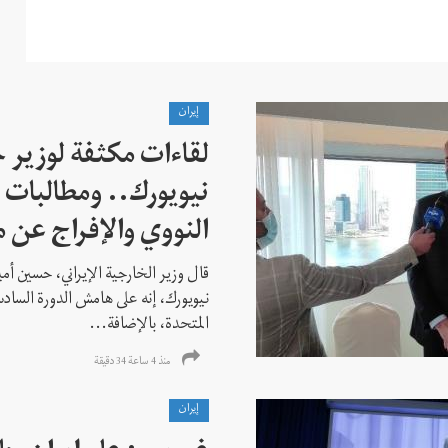
إيران
لقاءات مكثفة لوزير خ
نيويورك.. ومطالبات ب
النووي والإفراج عن 
قال وزير الخارجية الإيراني، حسين أم
نيويورك، إنه على هامش الدورة السادس
المتحدة، بالإضافة...
منذ 4 ساعة 34 دقیقة
إيران