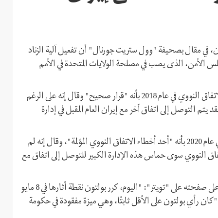
 في مقال بصحيفة "وول ستريت جورنال" أن تفعيل آلية الزناد
س الأمن، الذى يصب في مصلحة الولايات المتحدة في الأمم
وفي مقاله، وصف جون بولتون انسحاب الولايات المتحدة من الاتفاق النووي في عام 2018 بأنه "قرار صحيح" وقال إنه على الرغم
يتم التوصل إلى اتفاق آخر مع إيران العام المقبل في إدارة
ووصف جون بولتون انتهاء حظر الأسلحة المفروض على إيران في عام 2020 بأنه "أحد أخطاء الاتفاق النووي المؤلمة"، وقال إنه لم
تفاق النووي سوى حماس هذه الإدارة الكبير للتوصل إلى اتفاق مع
وردًا على مقال بولتون، كتب وزير خارجية إيران، جواد ظريف، على صفحته على "تويتر": "اليوم، كرر بولتون نقطة أثارها في 8 مايو
"كان رأي بولتون على الأقل ثابتًا، وهي ميزة مفقودة في حكومة