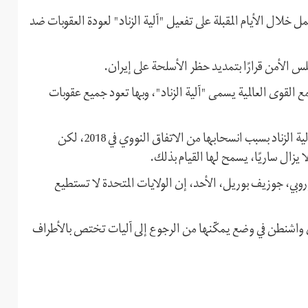
 خلال الأيام المقبلة على تفعيل "آلية الزناد" لعودة العقوبات ضد
جلس الأمن قرارًا بتمديد حظر الأسلحة على إيران.
 مع القوى العالمية يسمى "آلية الزناد"، وبها تعود جميع عقوبات
وتقول إيران إن الولايات المتحدة ليس لها الحق في استخدام آلية الزناد بسبب انسحابها من الاتفاق النووي في 2018، لكن
وبي، جوزیف بوریل، الأحد، إن الولايات المتحدة لا تستطيع
رى واشنطن في وضع يمكّنها من الرجوع إلى آليات تختص بالأطراف