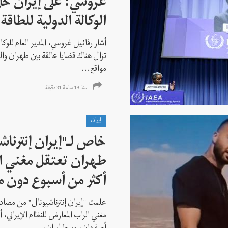
غروسي: على إيران حل
الوكالة الدولية للطاقة 
أشار رفائيل غروسي، المدير العام للوكالة
تزال هناك قضايا عالقة بين طهران وال
مواقع...
منذ 19 ساعة 31 دقیقة
إيران
خاص لـ"إيران إنترنا
طهران تعتقل مغني ا
أكثر من أسبوع دون م
علمت "إيران إنترناشيونال" من مصادر
مغني الراب المعارض للنظام الإيراني،