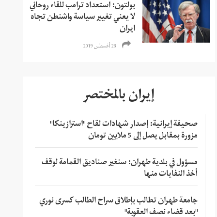
بولتون: استعداد ترامب للقاء روحاني
لا يعني تغيير سياسة واشنطن تجاه
ايران
28 أغسطس 2019
إيران بالمختصر
صحيفة إيرانية: إصدار شهادات لقاح "استرازينكا"
مزورة بمقابل يصل إلى 5 ملايين تومان
مسؤول في بلدية طهران: سنغير صناديق القمامة لوقف
أخذ النفايات منها
جامعة طهران تطالب بإطلاق سراح الطالب كسرى نوري
"بعد قضاء نصف العقوبة"