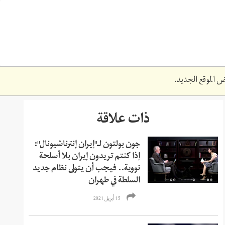
 الموقع الجديد.
ذات علاقة
جون بولتون لـ"إيران إنترناشيونال":
إذا كنتم تريدون إيران بلا أسلحة
نووية.. فيجب أن يتولى نظام جديد
السلطة في طهران
15 أبريل 2021