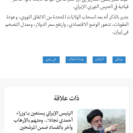
قيادية في الحرس الثوري الإيراني.
جدير بالذكر أنه بعد انسحاب الولايات المتحدة من الاتفاق النووي، وعودة
العقوبات، تدهور الوضع الاقتصادي، وارتفع سعر الدولار، ومعدل التضخم
فی إیران.
روحاني
البرلمان
رؤساء البرلمان
علي ربيعي
ذات علاقة
الرئيس الإيراني يستعين بـ"وزراء
أحمدي نجاد".. ومتهم بالإرهاب
وآخر بالفساد ضمن المرشحين