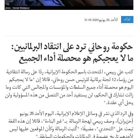
إيران
الأحد, 28 يونيو 2020 13:01
حكومة روحاني ترد على انتقاد البرلمانيين:
ما لا يعجبكم هو محصلة أداء الجميع
كتب علي ربيعي، المتحدث باسم الحكومة الإيرانية، ردًا على رسالة انتقادية
من رؤساء 12 لجنة برلمانية للرئيس حسن روحاني، قائلا إن "ما لا يعجبكم
اليوم هو محصلة أداء جميع السلطات والمؤسسات والمجالس التي كانت وما
زالت تشارك في الحكم، لن يستفيد أحد من التنصل من هذه المسؤولية ولن
يحل أي عقدة."
وفي الرد الذي نشر في وسائل الإعلام الإيرانية، اليوم الأحد 28 يونيو
(حزيران)، وصف ربيعي لهجة الرسالة بـ"غير البناءة"، قائلا إن هذه اللغة
تبعث على "التحدي"، مضيفًا: "كُتبت الرسالة وكأن الموقعين عليها ليس
لأحدهم تاريخ عضوية في البرلمانات والحكومات السابقة."