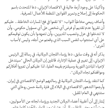
وتأكيدًا على وجود أزمة حالية في الاقتصاد الإيراني، دعا المتحدث باسم
الحكومة إلى إصلاح وتمرير القوانين المنظمة للأعمال المصرفية.
وأضاف ربيعي مخاطباً النواب: "لا تقعوا في فخ المسارات الخاطئة.. عليكم
أن تقرروا عدم تقديم أو فرض أي شخص على أي مسؤول حكومي. وأن
لا تتدخلوا في عزل وتنصيب المديرين، وأن تتعهدوا بأن يكون توقيعكم
على أي استجواب لنفس السبب الذي وقعتم من أجله، وليس لأسباب
أخرى".
يذكر أنه في وقت سابق، دعا رؤساء اللجان البرلمانية، في رسالة إلى الرئيس
الإيراني، إلى تغيير في عملية الإدارة، قائلين إن البرلمان الحالي "سيتدخل
لإحياء المبادئ الثورية وسيلتزم بقيمه العليا، لذا عليكم أن تغيروا أفكاركم
ومواقفكم تجاه البرلمان".
كما انتقد رؤساء اللجان البرلمانية في رسالتهم الوضع الاقتصادي في إيران.
وأرجعوا التدهور الاقتصادي في البلاد إلى فترة رئاسة حسن روحاني التي
ستنتهي في العام المقبل.
يُشار إلى أن أغلبية أعضاء البرلمان الجديد ورؤساء لجانه من الأصوليين،
حيث تُشير بعض التقارير إلى أن عشرات من النواب الجُدد كانوا عناصر