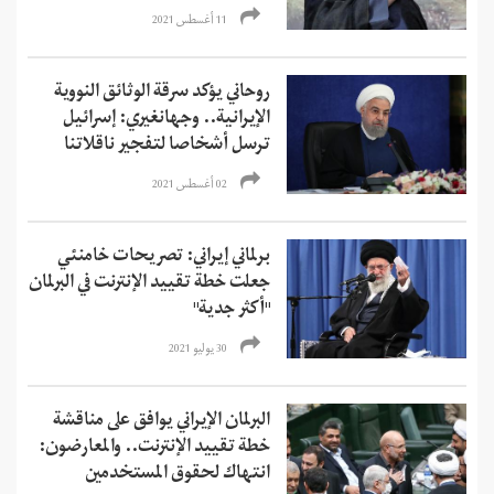
11 أغسطس 2021
روحاني يؤكد سرقة الوثائق النووية
الإيرانية.. وجهانغيري: إسرائيل
ترسل أشخاصا لتفجير ناقلاتنا
02 أغسطس 2021
برلماني إيراني: تصريحات خامنئي
جعلت خطة تقييد الإنترنت في البرلمان
"أکثر جدية"
30 يوليو 2021
البرلمان الإيراني يوافق على مناقشة
خطة تقييد الإنترنت.. والمعارضون:
انتهاك لحقوق المستخدمين