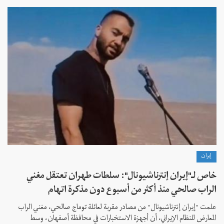
إيران
خاص لـ"إيران إنترناشيونال": سلطات طهران تعتقل مغني
الراب صالحي منذ أكثر من أسبوع دون مذكرة اتهام
علمت "إيران إنترناشيونال" من مصادر مقربة لعائلة توماج صالحي، مغني الراب
المعارض للنظام الإيراني، أن أجهزة الاستخبارات في محافظة أصفهان، وسط