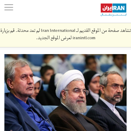
Skip
oggle
to
ation
main
content
تشاهد صفحة من الموقع القديم لـ Iran International لم تعد محدثة. قم بزيارة
iranintl.com
لعرض الموقع الجديد.
139404160015028555641264.jpg