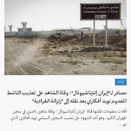
إيران
مصادر لـ"إيران إنترناشيونال": وفاة الشاهد على تعذيب الناشط
المعدوم نويد أفكاري بعد نقله إلى "زنزانة انفرادية"
أفادت معلومات تلقتها قناة "إيران إنترناشيونال" بوفاة شاهين ناصري في سجن
طهران الكبير، وهو أحد الشهود على تعذيب السجين السياسي نويد أفكاري الذي
تم...