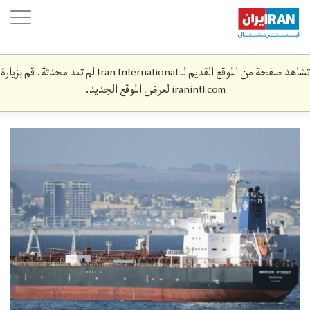
Skip
oggle
to
ation
main
content
تشاهد صفحة من الموقع القديم لـ Iran International لم تعد محدثة. قم بزيارة
iranintl.com
لعرض الموقع الجديد.
m-
1400-
5-
7-
24416346.jpg