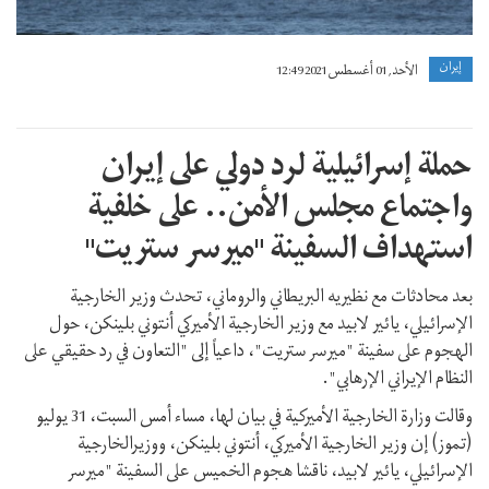
إيران
الأحد, 01 أغسطس 2021 12:49
حملة إسرائيلية لرد دولي على إيران
واجتماع مجلس الأمن.. على خلفية
استهداف السفينة "ميرسر ستريت"
بعد محادثات مع نظيريه البريطاني والروماني، تحدث وزير الخارجية
الإسرائيلي، يائير لابيد مع وزير الخارجية الأميركي أنتوني بلينكن، حول
الهجوم على سفينة "ميرسر ستريت"، داعياً إلى "التعاون في رد حقيقي على
النظام الإيراني الإرهابي".
وقالت وزارة الخارجية الأميركية في بيان لها، مساء أمس السبت، 31 يوليو
(تموز) إن وزير الخارجية الأميركي، أنتوني بلينكن، ووزيرالخارجية
الإسرائيلي، يائير لابيد، ناقشا هجوم الخميس على السفينة "ميرسر