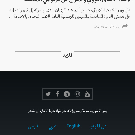
بإحياء الاتفاق النووي والإفراج عن مزدوجي الجنسية
قال وزير الخارجية الإيراني، حسين أمير عبد اللهيان، لدى وصوله إلى نيويورك، إنه
على هامش الدورة السادسة والسبعين للجمعية العامة للأمم المتحدة، بالإضافة...
منذ 16 ساعة 29 دقیقة
المزيد
جميع الحقوق محفوظة, يسمح بإعادة نشر المواد بشرط الإشارة إلى المصدر.
عن الموقع
English
عربي
فارسى