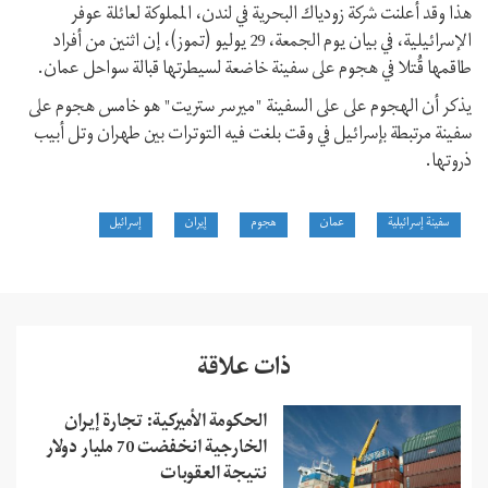
هذا وقد أعلنت شركة زودياك البحرية في لندن، المملوكة لعائلة عوفر
الإسرائيلية، في بيان يوم الجمعة، 29 يوليو (تموز)، إن اثنين من أفراد
طاقمها قُتلا في هجوم على سفينة خاضعة لسيطرتها قبالة سواحل عمان.
يذكر أن الهجوم على على السفينة "ميرسر ستريت" هو خامس هجوم على
سفينة مرتبطة بإسرائيل في وقت بلغت فيه التوترات بين طهران وتل أبيب
ذروتها.
سفينة إسرائيلية
عمان
هجوم
إيران
إسرائيل
ذات علاقة
الحكومة الأميركية: تجارة إيران
الخارجية انخفضت 70 مليار دولار
نتيجة العقوبات