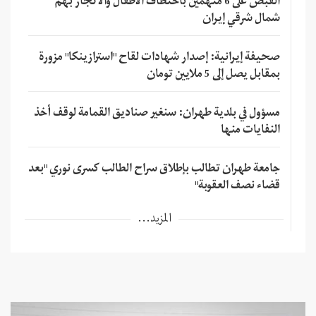
القبض على 6 متهمين باختطاف الأطفال والاتجار بهم
شمال شرقي إيران
صحيفة إيرانية: إصدار شهادات لقاح "استرازينكا" مزورة
بمقابل يصل إلى 5 ملايين تومان
مسؤول في بلدية طهران: سنغير صناديق القمامة لوقف أخذ
النفايات منها
جامعة طهران تطالب بإطلاق سراح الطالب كسرى نوري "بعد
قضاء نصف العقوبة"
المزيد...