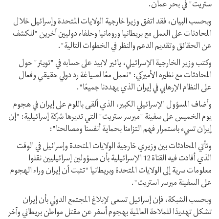
ستريت" في بحر عمان.
وبحسب البيان، فقد اتفق وزيرا خارجية الولايات المتحدة وإسرائيل خلال
المحادثات على العمل مع بريطانيا ورومانيا وحلفاء دوليين آخرين "للكشف
عن الحقائق وتقديم الدعم والنظر في الخطوات التالية".
وكتب وزير الخارجية الإسرائيلي، يائير لابيد على حسابه في "تويتر" حول
المحادثات مع نظيره الأميركي: "نعمل معًا لصياغة رد دولي حقيقي وفعال
على النظام الإرهابي في إيران الذي يهددنا جميعًا".
وأضاف المسؤول الإسرائيلي الكبير، الذي ألقى باللوم على إيران في هجوم
يوم الخميس على سفينة "ميرسر ستريت" التي تديرها شركة إسرائيلية: "إن
إيران تسيء باستمرار فهم التزامنا بحماية أنفسنا ومصالحنا":
وتأتي المحادثات بين وزيري خارجية الولايات المتحدة وإسرائيل في الوقت
الذي أفادت فيه القناة 12 الإسرائيلية بأن مسؤولين إسرائيليين نقلوا
معلومات سرية إلى الولايات المتحدة وبريطانيا "تثبت أن إيران وراء الهجوم
على السفينة ميرسر استريت".
وبحسب الشبكة، فإن إسرائيل تسعى لإبلاغ المجتمع الدولي بأن إيران
تشكل تهديدًا للملاحة العالمية بهجوم أسفر عن مقتل مواطن بريطاني وآخر