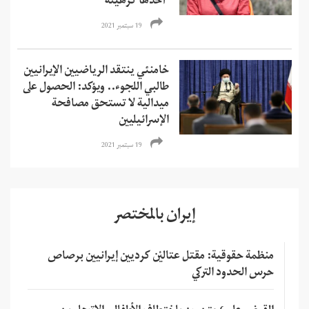
"أخذها كرهينة"
19 سبتمبر 2021
خامنئي ينتقد الرياضيين الإيرانيين
طالبي اللجوء.. ويؤكد: الحصول على
ميدالية لا تستحق مصافحة
الإسرائيليين
19 سبتمبر 2021
إيران بالمختصر
منظمة حقوقية: مقتل عتاليْن كرديين إيرانيين برصاص
حرس الحدود التركي