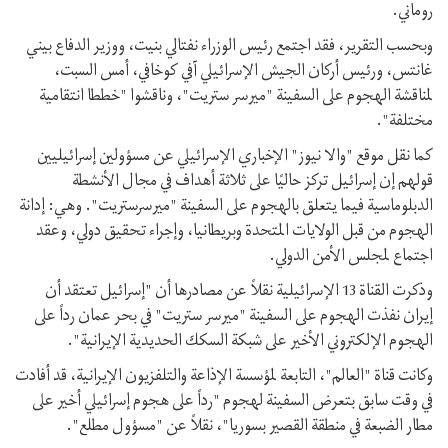
روماني.
وبحسب التقرير، فقد اجتمع رئيس الوزراء نفتالي بنيت، ووزير الدفاع بيني
غانتس، ورئيس أركان الجيش الإسرائيلي آفي كوخافي، أمس السبت،
لمناقشة الهجوم على السفينة "ميرسر ستريت"، وناقشوا "خططا انتقامية
مختلفة".
كما نقل موقع "والا نيوز" الإخباري الإسرائيلي عن مسؤولين إسرائيليين
قولهم إن إسرائيل تركز حاليًا على ثلاثة أهداف في مجال الأنشطة
الدبلوماسية فيما يتعلق بالهجوم على السفينة "ميرسرستريت". وهي: إدانة
الهجوم من قبل الولايات المتحدة وبريطانيا، وإجراء تحقيق دولي، وعقد
اجتماع لمجلس الأمن الدولي.
وذكرت القناة 13 الإسرائيلية نقلاً عن مصادرها أن "إسرائيل تعتقد أن
إيران نفذت الهجوم على السفينة "ميرسر ستريت" في بحر عمان رداً على
الهجوم الإلكتروني الأخير على شبكة السكك الحديدية الإيرانية".
وكانت قناة "العالم"، التابعة لمؤسسة الإذاعة والتلفزيون الإيرانية، قد أفادت
في وقت سابق بتعرض السفينة لهجوم "رداً على هجوم إسرائيلي أخير على
مطار الضبعة في منطقة القصير بسوريا"، نقلاً عن "مسؤول مطلع".