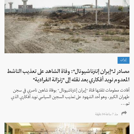
إيران
مصادر لـ"إيران إنترناشيونال": وفاة الشاهد على تعذيب الناشط
المعدوم نويد أفكاري بعد نقله إلى "زنزانة انفرادية"
أفادت معلومات تلقتها قناة "إيران إنترناشيونال" بوفاة شاهين ناصري في سجن
طهران الكبير، وهو أحد الشهود على تعذيب السجين السياسي نويد أفكاري الذي
تم...
منذ 7 ساعة 34 دقیقة