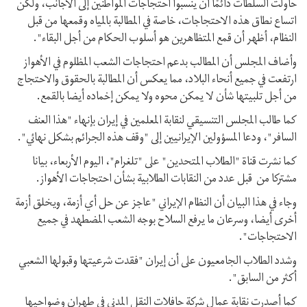
حاولت السلطات دائمًا أن ينسبوا احتجاجات المواطنين إلى الأجانب، ولكن
اتساع نطاق هذه الاحتجاجات، خاصة في المطالبة بالمياه وقمعها من قبل
النظام، أظهر أن قمع المتظاهرين هو أسلوب الحكام من أجل البقاء".
وأضاف المجلس أن المطالب بدعم احتجاجات الشعب المظلوم في الأهواز
ارتفعت في جميع أنحاء البلاد، مما يعكس أن المطالبة بالحقوق والاحتجاج
من أجل تلبيتها شأن لا يمكن محوه ولا يمكن إخماده أيضا بالقمع.
كما طالب المجلس التنسيقي لنقابة المعلمين في إيران بإنهاء "هذا العنف
السافر"، ودعا المسؤولين الإيرانيين إلى "وقف هذه الجرائم بشكل نهائي".
كما نشرت قناة "الطلاب المتحدين" على "تلغرام"، اليوم الأربعاء، بيانا
مشتركا من قبل عدد من النقابات الطلابية بشأن احتجاجات الأهواز.
وجاء في هذا البيان أن النظام الإيراني "عاجز عن حل أي أزمة، ويخلق أزمة
أخرى أيضا، وسرعان ما يرفع السلاح بوجه الشعب المضطهد في جميع
الاحتجاجات".
وشدد الطلاب الجامعيون على أن إيران "فقدت شرعيتها وقبولها الشعبي
أكثر من السابق".
كما أصدرت نقابة عمال شركة حافلات النقل المدني في طهران وضواحيها