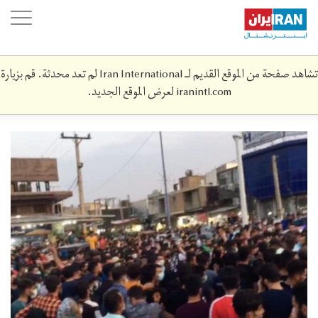
Skip
oggle
to
ation
main
content
تشاهد صفحة من الموقع القديم لـ Iran International لم تعد محدثة. قم بزيارة
iranintl.com
لعرض الموقع الجديد.
photo_2021-
07-
21_15-
03-
16.jpg