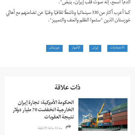
الدم! اسمع، إنه صوت قلب إيران، ينبض".
كما أعرب أكثر من 330 سينمائيا وناشطًا ثقافيًا وفنيًا عن تضامنهم مع أهالي
خوزستان الذين "سئموا الظلم والعنف والتمييز".
الاحتجاجات
إيران
الأهواز
خوزستان
ذات علاقة
الحكومة الأميركية: تجارة إيران
الخارجية انخفضت 70 مليار دولار
نتيجة العقوبات
منذ 14 ساعة 59 دقیقة