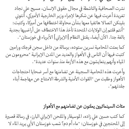
نشرت الصحافية والناشطة في مجال حقوق الإنسان، مسيح علي نجاد
تغريدة أعربت فيها عن شكرها لإجراء وزير الخارجية الأميركي، أنتوني
بلينكن اتصالا هاتفيا معها بشأن محاولة اختطافها من أميركا، وكتبت:
"أنتم قلتم إن الولايات المتحدة تأخذ هذا الاختطاف على أراضيها بجدية
بالغة جدا. الآن أيضا، يقتل النظام [الإيراني] الأبرياء في خوزستان".
كما بعثت المحامية نسرين ستوده، برسالة من داخل سجن قرجك ورامين
كتبت فيها أن الناس في الأهواز والعديد من المدن الإيرانية "محرومون من
المياه وأنهم يتعايشون مع هذه الأزمة منذ سنوات عديدة".
وأعربت هذه المحامية السجينة عن تضامنها مع أسر ضحايا احتجاجات
الأهواز وطلبت من "القوات الأمنية والشرطة الامتناع عن مهاجمة أبناء
جلدتهم".
مئات السينمائيين يعلنون عن تضامنهم مع الأهواز
كما كتب حسين علي زاده، الموسيقار والملحن الإيراني البارز، في رسالة قصيرة
إلى المحتجين في خوزستان: "ماء أم دم؟ شعب خوزستان الأبي يريد الماء لا