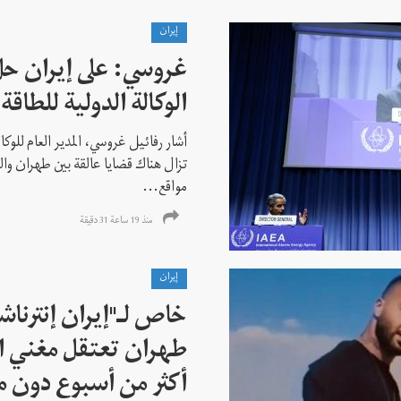
إيران
غروسي: على إيران حل
الوكالة الدولية للطاقة 
أشار رفائيل غروسي، المدير العام للوكالة
تزال هناك قضايا عالقة بين طهران وال
مواقع...
منذ 19 ساعة 31 دقیقة
إيران
خاص لـ"إيران إنترنا
طهران تعتقل مغني ا
أكثر من أسبوع دون م