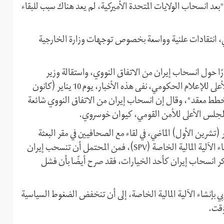
بعد انسحاب الولايات المتحدة الأميركية، لم يعد هناك سبب للبقاء
ليلي، انتقادات علنية وواسعة بخصوص توجهات وزارة الخارجية
ًا حول انسحاب إيران من الاتفاق النووي، واستقالة وزير
الخارجية الإيراني محمد جواد ظريف، ولكن سکرتير المجلس الأعلى للإعلام الحكومي، نفى هذه الأخبار، يوم 10 ینایر (کانون
مخطط معقد"، وقال إن انسحاب إيران من الاتفاق النووي شائعة
لمجلس الأعلى للأمن القومي، کیوان خوسروي.
تشرین الأول) الماضي، في لقاء مع الصحافيين في مقر البعثة
الإيرانية الدائمة في الأمم المتحدة: "إذا فشلت جهود أوروبا لإنشاء الآلیة المالية الخاصة (SPV)، فمن المحتمل أن تنسحب إیران
ذكر انسحاب إيران كأحد الخيارات، فقد صرح أیضًا بأن فشل
بي بإنشاء الآلية المالية الخاصة، إلى أن تنخفض الضغوط السياسية
ؤقت.