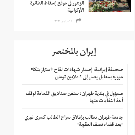
الزهور في موقع إسقاط الطائرة
الأوكرانية
18 سبتمبر 2020
إيران بالمختصر
صحيفة إيرانية: إصدار شهادات لقاح "استرازينكا"
مزورة بمقابل يصل إلى 5 ملايين تومان
مسؤول في بلدية طهران: سنغير صناديق القمامة لوقف
أخذ النفايات منها
جامعة طهران تطالب بإطلاق سراح الطالب كسرى نوري
"بعد قضاء نصف العقوبة"