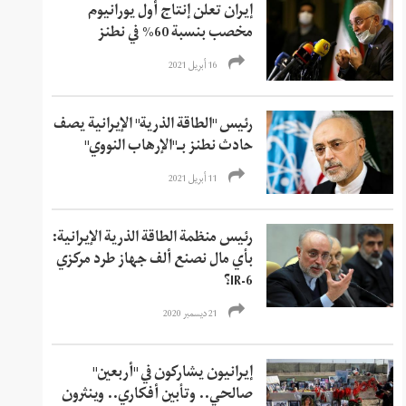
إيران تعلن إنتاج أول يورانيوم
مخصب بنسبة 60% في نطنز
16 أبريل 2021
رئيس "الطاقة الذرية" الإيرانية يصف
حادث نطنز بـ"الإرهاب النووي"
11 أبريل 2021
رئيس منظمة الطاقة الذرية الإيرانية:
بأي مال نصنع ألف جهاز طرد مركزي
IR-6؟
21 ديسمبر 2020
إيرانيون يشاركون في "أربعين"
صالحي.. وتأبين أفكاري.. وينثرون