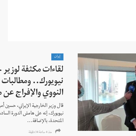
إيران
لقاءات مكثفة لوزير خ
نيويورك.. ومطالبات ب
النووي والإفراج عن 
قال وزير الخارجية الإيراني، حسين أم
نيويورك، إنه على هامش الدورة السادس
المتحدة، بالإضافة...
منذ 4 ساعة 34 دقیقة