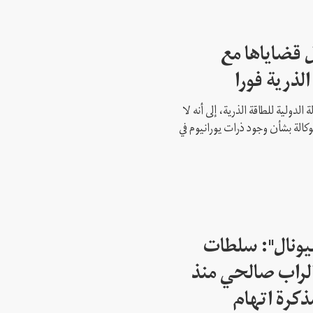
 قضاياها مع
الذرية فورا
 الدولية للطاقة الذرية، إلى أنه لا
وكالة بشأن وجود ذرات يورانيوم في
شيونال": سلطات
لراب صالحي منذ
ذكرة اتهام