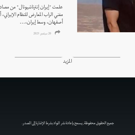
علمت "إيران إنترناشيونال" من مصادر
مغني الراب المعارض للنظام الإيراني،
أصفهان، وسط إيران،...
20 سبتمبر 2021
المزيد
جميع الحقوق محفوظة, يسمح بإعادة نشر المواد بشرط الإشارة إلى المصدر.