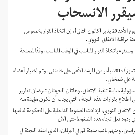
يقرر الانسحاب
قال رئيس منظمة الطاقة الذرية الإيرانية، علي أکبر صالحي، الیوم الأحد 20 يناير (كانون الثاني)، إن اتخاذ القرار بخصوص
ة مراقبة الاتفاق النووي.
وستقوم باتخاذ القرار المناسب في الوقت المناسب، وفقًا لمصلحة
يشار إلى أن لجنة مراقبة الاتفاق النووي تم تشكيلها في يوليو (تموز) 2015، بأمر من المرشد الأعلى علي خامنئي. وتم اختيار أعضاء
سة علي شمخاني.
سؤولية متابعة تنفيذ الاتفاق. وهاتان الجهتان تعرضان تقاریر
لی اطلاع بقرارات هذه اللجنة، التي يجب أن تكون مؤيدة منه.
 من الاتفاق النووي، ازدادت الضغوط الداخلية على الحكومة لدفعها
 أي ردود فعل تجاه هذه الضغوط حتى الآن.
يين، ومنهم نائب مدينة قم في البرلمان، الذي انتقد اللجنة في