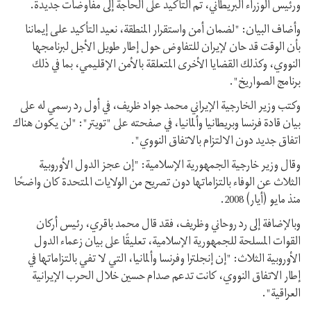
ورئيس الوزراء البريطاني، تم التأكيد على الحاجة إلى مفاوضات جديدة.
وأضاف البیان: "لضمان أمن واستقرار المنطقة، نعيد التأكيد علی إيماننا
بأن الوقت قد حان لإيران للتفاوض حول إطار طويل الأجل لبرنامجها
النووي، وكذلك القضايا الأخرى المتعلقة بالأمن الإقليمي، بما في ذلك
برنامج الصواريخ".
وكتب وزير الخارجية الإيراني محمد جواد ظريف، في أول رد رسمي له على
بيان قادة فرنسا وبريطانيا وألمانیا، في صفحته على "تويتر": "لن يكون هناك
اتفاق جديد دون الالتزام بالاتفاق النووي".
وقال وزير خارجية الجمهورية الإسلامية: "إن عجز الدول الأوروبية
الثلاث عن الوفاء بالتزاماتها دون تصريح من الولايات المتحدة كان واضحًا
منذ مايو (أيار) 2008.
وبالإضافة إلى رد روحاني وظریف، فقد قال محمد باقري، رئيس أركان
القوات المسلحة للجمهورية الإسلامية، تعليقًا على بيان زعماء الدول
الأوروبیة الثلاث: "إن إنجلترا وفرنسا وألمانيا، التي لا تفي بالتزاماتها في
إطار الاتفاق النووي، کانت تدعم صدام حسين خلال الحرب الإیرانیة
العراقیة".