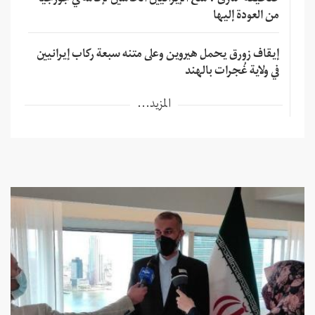
صحيفة "شرق": منع الإيرانيين الحاملين لإقامة في جورجيا
من العودة إليها
إيقاف زورق يحمل هيروين وعلى متنه سبعة ركاب إيرانيين
في ولاية غُجرات بالهند
المزيد...