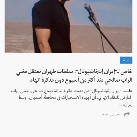
إيران
خاص لـ"إيران إنترناشيونال": سلطات طهران تعتقل مغني
الراب صالحي منذ أكثر من أسبوع دون مذكرة اتهام
علمت "إيران إنترناشيونال" من مصادر مقربة لعائلة توماج صالحي، مغني الراب
المعارض للنظام الإيراني، أن أجهزة الاستخبارات في محافظة أصفهان، وسط
إيران،...
20 سبتمبر 2021