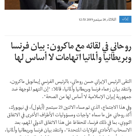
إيران
الثلاثاء, 24 سبتمبر 2019 12:53
روحاني في لقائه مع ماكرون: بیان فرنسا
وبريطانيا وألمانيا اتهامات لا أساس لها
التقى الرئيس الإيراني حسن روحاني، بالرئيس الفرنسي إيمانويل ماكرون،
وانتقد بيان زعماء فرنسا وبریطانیا وألمانیا، قائلا: "إن التهم الموجهة ضد
جمهورية إيران الإسلامية لا أساس لها من الصحة".
وفي هذا الاجتماع، الذي تم مساء الاثنين 23 سبتمبر (أيلول)، في نيويورك،
أكد روحاني على ما سماه "واجبات ومسؤوليات الأطراف الأخرى في الاتفاق
النووي، بما في ذلك فرنسا، للحفاظ على هذا الاتفاق الدولي المهم، بعد
الانسحاب الأحادي للولايات المتحدة"، وانتقد بيان فرنسا وبريطانيا وألمانيا،