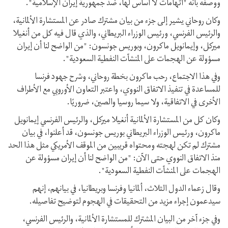
ووصفه بأنه "اتهامات لا أساس لها، ضد جمهورية إيران الإسلامية".
وکان روحاني یشیر إلی جزء من بيان مشترك صادر عن المستشارة الألمانية،
والرئيس الفرنسي، ورئيس الوزراء البريطاني، والذي قال فیه کل من أنغيلا
ميركل، وإيمانويل ماكرون، وبوريس جونسون: "من الواضح لنا أن إيران
مسؤولة عن الهجمات على المنشآت النفطية السعودية".
وفي هذا الاجتماع، رحب ماكرون بخطة روحاني، وشرح جهود فرنسا
للمساعدة في تنفيذ الاتفاق النووي، واعتبر التعاون الأوروبي مع الأطراف
الأخرى في الاتفاقية، ولا سيما روسيا والصين، ضروريًا.
وكان کل من المستشارة الألمانية أنغيلا ميركل، والرئيس الفرنسي إيمانويل
ماكرون، ورئيس الوزراء البريطاني بوريس جونسون، قد أعلنوا، في بيان
مشترك لم تکن لهجته ومحتواه قریبین من الموقف الأمريكي مثل هذا الحد
منذ الاتفاق النووي حتى الآن: "من الواضح لنا أن إيران مسؤولة عن
الهجمات على المنشآت النفطية السعودية".
وقال زعماء الدول الثلاث، ألمانيا وفرنسا وبريطانيا، في بيانهم، إنهم
سيدعمون إجراء مزيد من التحقيقات في الهجوم لتوضيح تفاصيله.
وفي جزء آخر من البيان المشترك للمستشارة الألمانية، والرئيس الفرنسي،