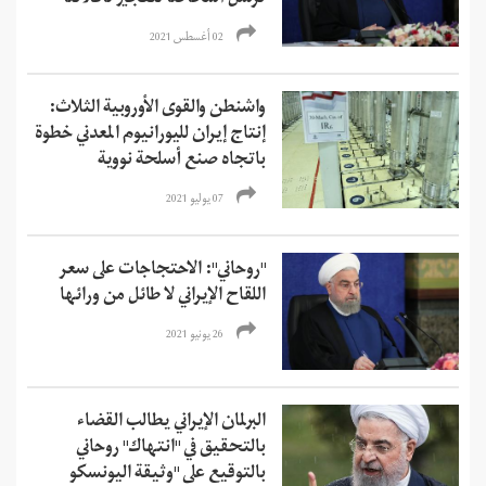
02 أغسطس 2021
واشنطن والقوى الأوروبية الثلاث:
إنتاج إيران لليورانيوم المعدني خطوة
باتجاه صنع أسلحة نووية
07 يوليو 2021
"روحاني": الاحتجاجات على سعر
اللقاح الإيراني لا طائل من ورائها
26 يونيو 2021
البرلمان الإيراني يطالب القضاء
بالتحقيق في "انتهاك" روحاني
بالتوقيع على "وثيقة اليونسكو