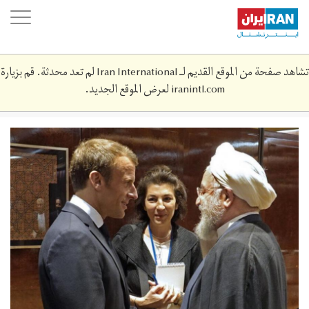
Skip
oggle
to
ation
main
content
تشاهد صفحة من الموقع القديم لـ Iran International لم تعد محدثة. قم بزيارة
iranintl.com
لعرض الموقع الجديد.
rouhani-
macroon-
2323.jpg