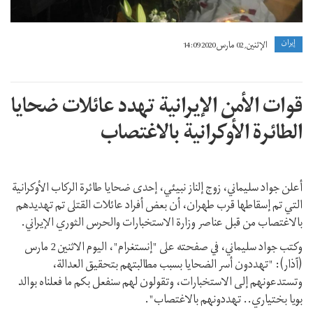
إيران
الإثنين, 02 مارس 2020 14:09
قوات الأمن الإیرانیة تهدد عائلات ضحایا
الطائرة الأوکرانیة بالاغتصاب
أعلن جواد سليماني، زوج إلناز نبیئي، إحدى ضحايا طائرة الركاب الأوكرانية
التي تم إسقاطها قرب طهران، أن بعض أفراد عائلات القتلى تم تهدیدهم
بالاغتصاب من قبل عناصر وزارة الاستخبارات والحرس الثوري الإيراني.
وكتب جواد سليماني، في صفحته على "إنستغرام"، اليوم الاثنين 2 مارس
(آذار): "تهددون أسر الضحايا بسبب مطالبتهم بتحقیق العدالة،
وتستدعونهم إلی الاستخبارات، وتقولون لهم سنفعل بکم ما فعلناه بوالد
بویا بختیاري.. تهددونهم بالاغتصاب".