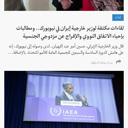
إيران
لقاءات مكثفة لوزير خارجية إيران في نيويورك.. ومطالبات
بإحياء الاتفاق النووي والإفراج عن مزدوجي الجنسية
قال وزير الخارجية الإيراني، حسين أمير عبد اللهيان، لدى وصوله إلى نيويورك، إنه
على هامش الدورة السادسة والسبعين للجمعية العامة للأمم المتحدة، بالإضافة...
منذ 4 ساعة 35 دقیقة