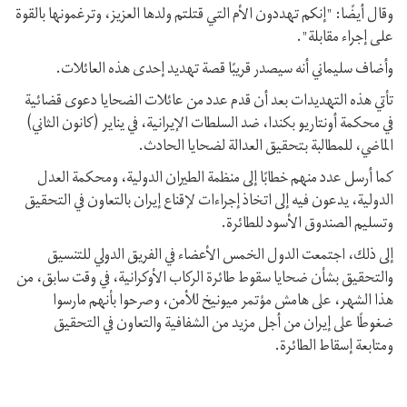
وقال أيضًا: "إنكم تهددون الأم التي قتلتم ولدها العزیز، وترغمونها بالقوة
علی إجراء مقابلة".
وأضاف سليماني أنه سيصدر قريبًا قصة تهديد إحدى هذه العائلات.
تأتي هذه التهديدات بعد أن قدم عدد من عائلات الضحایا دعوى قضائية
في محکمة أونتاریو بکندا، ضد السلطات الإیرانیة، في يناير (كانون الثاني)
الماضي، للمطالبة بتحقيق العدالة لضحايا الحادث.
كما أرسل عدد منهم خطابًا إلى منظمة الطيران الدولية، ومحكمة العدل
الدولية، يدعون فیه إلى اتخاذ إجراءات لإقناع إيران بالتعاون في التحقيق
وتسليم الصندوق الأسود للطائرة.
إلى ذلك، اجتمعت الدول الخمس الأعضاء في الفريق الدولي للتنسيق
والتحقيق بشأن ضحايا سقوط طائرة الركاب الأوكرانية، في وقت سابق، من
هذا الشهر، على هامش مؤتمر ميونيخ للأمن، وصرحوا بأنهم مارسوا
ضغوطًا على إيران من أجل مزيد من الشفافية والتعاون في التحقيق
ومتابعة إسقاط الطائرة.