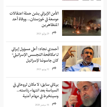
الأمن الإيراني يشن حملة اعتقالات
موسعة في خوزستان.. ووفاة أحد
المتظاهرين
29 يوليو 2021
أحمدي نجاد: أعلى مسؤول إيراني
لـ"مكافحة التجسس الإسرائيلي"
كان جاسوسًا لإسرائيل
12 يونيو 2021
برلماني سابق: لا مكان لروحاني في
السياسة بعد انتهاء رئاسته..
وسينخرط في مهام أمنية
16 سبتمبر 2020