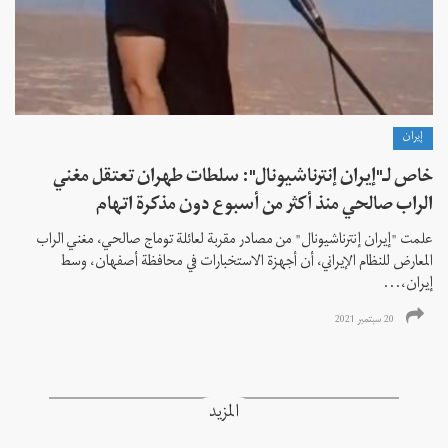
إيران
خاص لـ"إيران إنترناشيونال": سلطات طهران تعتقل مغني
الراب صالحي منذ أكثر من أسبوع دون مذكرة اتهام
علمت "إيران إنترناشيونال" من مصادر مقربة لعائلة توماج صالحي، مغني الراب
المعارض للنظام الإيراني، أن أجهزة الاستخبارات في محافظة أصفهان، وسط
إيران،...
20 سبتمبر 2021
المزيد