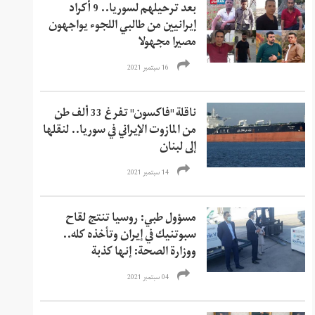
بعد ترحيلهم لسوريا.. 9 أكراد
إيرانيين من طالبي اللجوء يواجهون
مصيرا مجهولا
16 سبتمبر 2021
ناقلة "فاكسون" تفرغ 33 ألف طن
من المازوت الإيراني في سوريا.. لنقلها
إلى لبنان
14 سبتمبر 2021
مسؤول طبي: روسيا تنتج لقاح
سبوتنيك في إيران وتأخذه كله..
ووزارة الصحة: إنها كذبة
04 سبتمبر 2021