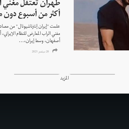
طهران تعتقل مغني ا
أكثر من أسبوع دون م
علمت "إيران إنترناشيونال" من مصادر
مغني الراب المعارض للنظام الإيراني،
أصفهان، وسط إيران،...
20 سبتمبر 2021
المزيد