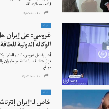
المتحدة، بالإضافة...
منذ 4 ساعة 36 دقیقة
إيران
غروسي: على إيران حل
الوكالة الدولية للطاقة 
أشار رفائيل غروسي، المدير العام للوكالة
تزال هناك قضايا عالقة بين طهران وال
مواقع...
منذ 19 ساعة 33 دقیقة
إيران
خاص لـ"إيران إنترنا