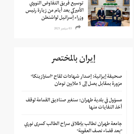
توسيع فريق التفاوض النووي
الأميركي بعد أيام من زيارة رئيس
وزراء إسرائيل لواشنطن
03 سبتمبر 2021
إيران بالمختصر
صحيفة إيرانية: إصدار شهادات لقاح "استرازينكا"
مزورة بمقابل يصل إلى 5 ملايين تومان
مسؤول في بلدية طهران: سنغير صناديق القمامة لوقف
أخذ النفايات منها
جامعة طهران تطالب بإطلاق سراح الطالب كسرى نوري
"بعد قضاء نصف العقوبة"