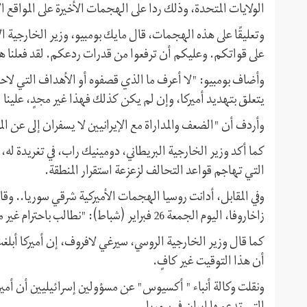
الولايات المتحدة، وذلك ردا على الهجمات الأخيرة على المواقع 
وتعليقًا على هذه الهجمات، قال مايك بومبيو، وزير الخارجية ا
على قواتكم. وعليكم أن ترفعوا من قدرات ردعكم. لقد فعلنا ه
وأضاف بومبيو: "لا أعرف ما الذي قصفوه أو الأهداف التي لاحقو
يتعلق بتهديد أميركا، وإن لم يكن كذلك فهذا غير مجدٍ، علينا ا
وأردف أن "الضعف والمداراة مع الإيرانيين لا يسفران إلى عن ال
كما أكد وزير الخارجية البريطاني، دومينيك راب، في تغريدة له
التي تهاجم قواعد التحالف لزعزعة استقرار المنطقة.
وفي المقابل، أدانت روسيا الهجمات الأميركية شرقي سوريا.. وقال
زاخاروفا، اليوم الجمعة 26 فبراير (شباط): "نطالب باحترام غير مشروط للسيادة الوطنية وسلامة أراضي سوريا".
كما قال وزير الخارجية الروسي، سيرغي لافروف، إن أميركا أبل
أن هذا التوقيت غير كافٍ.
ونقلت وكالة أنباء " أكسيوس" عن مسؤولين إسرائيليين أن أمير