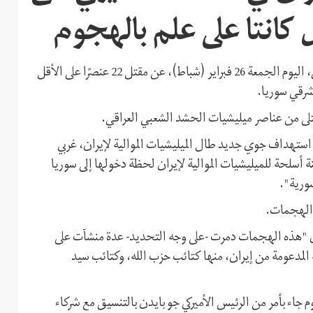
 كانتا على علم بالهجوم
أعلن رئيس المرصد السوري لحقوق الإنسان، رامي عبد الرحمن، اليوم الجمعة 26 فبراير (شباط)، عن مقتل 22 عنصرًا على الأقل
 شرقي سوريا.
تلى من عناصر ميليشيات الحشد الشعبي العراقي.
تهداف جوي جديد طال الميليشيات الموالية لإيران، غربي
 أسلحة للميليشيات الموالية لإيران لحظة دخولها إلى سوريا
سورية".
أن "هذه الهجمات دمرت -على وجه التحديد- عدة منشآت على
مدعومة من إيران، منها كتائب حزب الله، وكتائب سيد
وم جاء بأمر من الرئيس الأميركي جو بايدن بالتنسيق مع شركاء