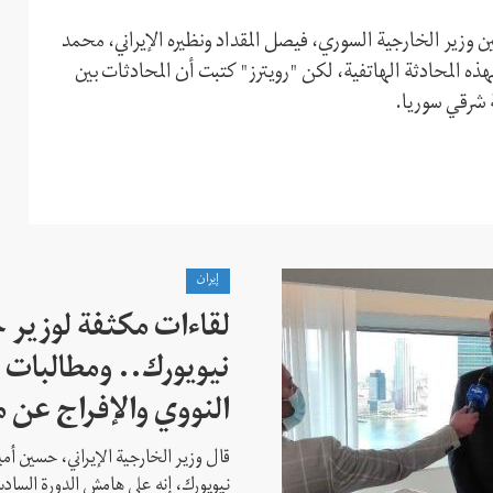
ن وزير الخارجية السوري، فيصل المقداد ونظيره الإيراني، محمد
هذه المحادثة الهاتفية، لكن "رويترز" كتبت أن المحادثات بين
 شرقي سوريا.
إيران
لقاءات مكثفة لوزير خ
نيويورك.. ومطالبات ب
النووي والإفراج عن 
قال وزير الخارجية الإيراني، حسين أم
نيويورك، إنه على هامش الدورة السادس