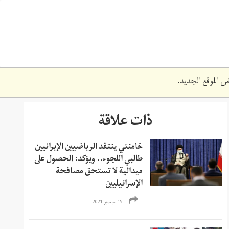
 الموقع الجديد.
ذات علاقة
خامنئي ينتقد الرياضيين الإيرانيين
طالبي اللجوء.. ويؤكد: الحصول على
ميدالية لا تستحق مصافحة
الإسرائيليين
19 سبتمبر 2021