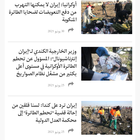
أوكرانيا: إيران لا يمكنها التهرب
من دفع التعويضات لضحايا الطائرة
المنكوبة
30 يونيو 2021
وزير الخارجية الكندي لـ"إيران
إنترناشيونال": المسؤول عن تحطم
الطائرة الأوكرانية في مستوى أعلى
بكثير من مشغّل نظام الصواريخ
25 يونيو 2021
إيران ترد على كندا: لسنا قلقين من
إحالة قضية "تحطم الطائرة" إلى
محكمة العدل الدولية
25 يونيو 2021