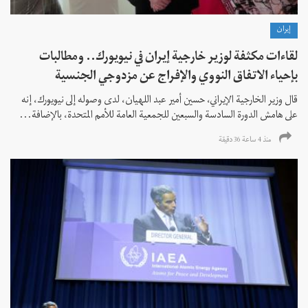
إيران
لقاءات مكثفة لوزير خارجية إيران في نيويورك.. ومطالبات
بإحياء الاتفاق النووي والإفراج عن مزدوجي الجنسية
قال وزير الخارجية الإيراني، حسين أمير عبد اللهيان، لدى وصوله إلى نيويورك، إنه
على هامش الدورة السادسة والسبعين للجمعية العامة للأمم المتحدة، بالإضافة...
منذ 4 ساعة 36 دقیقة