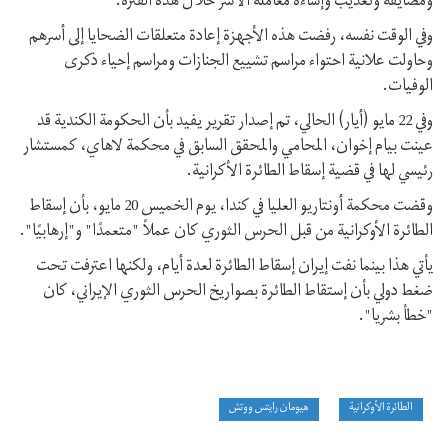
ومضايقة وتعذيب وإساءة معاملة الأسر خلال هذه الفترة.
وفي الوقت نفسه، رفضت هذه الأجهزة إعادة متعلقات الضحايا إلى أسرهم
وحاولت علانية احتواء مراسم تشييع الجنازات ومراسم إحياء ذکرى
الوفيات.
وفي 22 مايو (أيار) الحالي، تم إصدار تقرير يفيد بأن الحكومة الكندية قد
عينت بيام إخوان، المحامي والمحقق السابق في محكمة لاهاي، كمستشار
رئيسي لها في قضية إسقاط الطائرة الأکرانية.
وقضت محكمة أونتاريو العليا في كندا، يوم الخميس 20 مايو، بأن إسقاط
الطائرة الأوكرانية من قبل الحرس الثوري كان عملاً "متعمدًا" و"إرهابيًا".
يأتي هذا بينما نفت إيران إسقاط الطائرة لعدة أيام، ولکنها اعترفت تحت
ضغط دولي بأن إستقاط الطائرة بصواريخ الحرس الثوري الإيراني، كان
"خطأ بشريا".
الطائرة الأوكرانية
هيومان رايتس ووتش