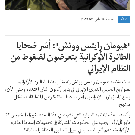
إيران
الجمعة, 28 مايو 2021 13:55
"هيومان رايتس ووتش": أسَر ضحايا
الطائرة الأوكرانية يتعرضون لضغوط من
النظام الإيراني
قالت منظمة هيومان رايتس ووتش إنه منذ إسقاط الطائرة الأوكرانية
بصواريخ الحرس الثوري الإيراني في يناير (كانون الثاني) 2020، وحتى الآن،
وضع المسؤولون الإيرانيون أسر ضحايا الطائرة رهن المضايقات بشكل
ممنهج.
وأضافت هذه المنظمة الدولية التي نشرت في هذا الصدد تقريرًا، الخميس 27
مايو (أيار): "يجب على الحكومات المشاركة في تحقيقات إسقاط الطائرة
الأوکرانية، دعم أسَر الضحايا في سبيل تحقيق العدالة والمساءلة".