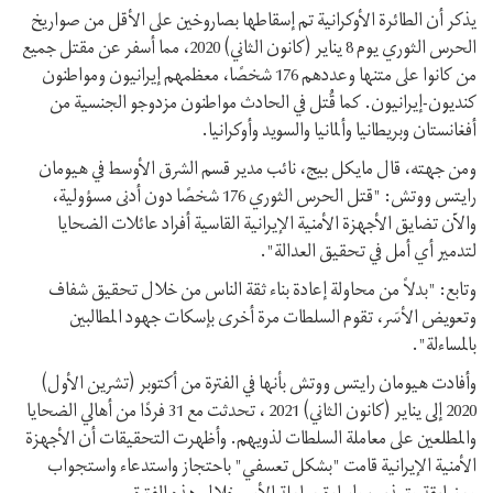
يذكر أن الطائرة الأوكرانية تم إسقاطها بصاروخين على الأقل من صواريخ
الحرس الثوري يوم 8 يناير (كانون الثاني) 2020، مما أسفر عن مقتل جميع
من كانوا على متنها وعددهم 176 شخصًا، معظمهم إيرانيون ومواطنون
كنديون-إيرانيون. كما قُتل في الحادث مواطنون مزدوجو الجنسية من
أفغانستان وبريطانيا وألمانيا والسويد وأوكرانيا.
ومن جهته، قال مايكل بيج، نائب مدير قسم الشرق الأوسط في هيومان
رايتس ووتش: "قتل الحرس الثوري 176 شخصًا دون أدنى مسؤولية،
والآن تضايق الأجهزة الأمنية الإيرانية القاسية أفراد عائلات الضحايا
لتدمير أي أمل في تحقيق العدالة".
وتابع: "بدلاً من محاولة إعادة بناء ثقة الناس من خلال تحقيق شفاف
وتعويض الأسَر، تقوم السلطات مرة أخرى بإسكات جهود المطالبين
بالمساءلة".
وأفادت هيومان رايتس ووتش بأنها في الفترة من أكتوبر (تشرين الأول)
2020 إلى يناير (كانون الثاني) 2021 ، تحدثت مع 31 فردًا من أهالي الضحايا
والمطلعين على معاملة السلطات لذويهم. وأظهرت التحقيقات أن الأجهزة
الأمنية الإيرانية قامت "بشكل تعسفي" باحتجاز واستدعاء واستجواب