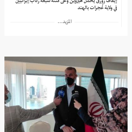
إيقاف زورق يحمل هيروين وعلى متنه سبعة ركاب إيرانيين
في ولاية غُجرات بالهند
المزيد...