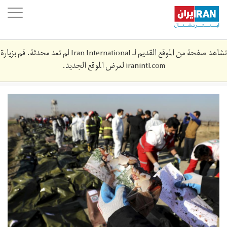
Skip
oggle
to
ation
main
content
تشاهد صفحة من الموقع القديم لـ Iran International لم تعد محدثة. قم بزيارة
iranintl.com
لعرض الموقع الجديد.
efdcf823181f3c52ebd8b70725e6f9e5.jpeg