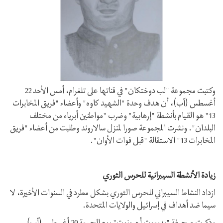
وكتبت مجموعة "لب دوختكان" في قناتها على تلغرام، أمس الأحد 22
أغسطس (آب)، أن هدف وحدة "الشهيد كاوه" وأعضاء "فريق المخابرات
13" هو القيام بأنشطة "إرهابية" وضرب "مواطنين أبرياء من مختلف
البلدان". ونشرت المجموعة صورا لمنزل سالاروند وطلبت من أعضاء "فريق
المخابرات 13" الاستقالة "قبل فوات الأوان".
زيادة الأنشطة السيبرانية للحرس الثوري
ازداد النشاط السيبراني للحرس الثوري بشكل مطرد في السنوات الأخيرة، لا
سيما ضد أهداف في إسرائيل والولايات المتحدة.