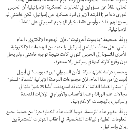
وذكرت صحيفة "يديعوت أحرونوت" يوم الجمعة 20 أغسطس (آب)
الحالي، نقلاً عن مسؤولين في المخابرات العسكرية الإسرائيلية أن الحرس
الثوري دعا مرارًا المرشد الإيراني للرد عسكريًا على إسرائيل، لكن خامنئي لم
يسمح لهم بذلك، وأوصى فقط بخيار الهجوم السيبراني على المنشآت
الإسرائيلية.
ووفقًا لصحيفة "يديعوت أحرونوت"، فإن الهجوم الإلكتروني، العام
الماضي، على منشآت المياه في إسرائيل والعديد من الهجمات الإلكترونية
الأخرى المنسوبة إلى الحرس الثوري كانت نتيجة توجيه خامنئي، ولم يحل
دون وقوع كارثة كبيرة في إسرائيل إلا معجزة.
وبحسب دراسة نشرتها شركة الأمن السيبراني "بروف بوينت" في أبريل
(نيسان) من هذا العام، فإن مجموعات القرصنة الإيرانية المسماة "فسفر"
أو "صغار القطط الفاتنة"، كانت قد استهدفت أيضًا 25 خبيرًا طبيًا في
مجالات علم الوراثة وعلم الأعصاب والأورام في الولايات المتحدة
وإسرائيل، بالهجمات الإلكترونية.
ووفقًا لتقرير هذه المؤسسة، فربما كانت هذه الخطوة جزءًا من عملية لجمع
المعلومات الطبية والبيانات الشخصية، في أعقاب التوترات المستمرة بين
إيران وإسرائيل.