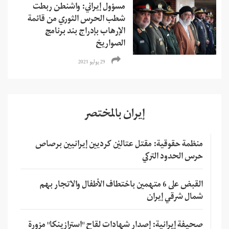
مسؤول إيراني: واشنطن ربطت
شطب الحرس الثوري من قائمة
الإرهاب بإدراج بند برنامج
الصواريخ
29 يوليو 2021
إيران بالمختصر
منظمة حقوقية: مقتل عتاليْن كرديين إيرانيين برصاص
حرس الحدود التركي
القبض على 6 متهمين باختطاف الأطفال والاتجار بهم
شمال شرقي إيران
صحيفة إيرانية: إصدار شهادات لقاح "استرازينكا" مزورة