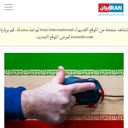
Skip
oggle
to
ation
main
content
تشاهد صفحة من الموقع القديم لـ Iran International لم تعد محدثة. قم بزيارة
iranintl.com
لعرض الموقع الجديد.
copy_of_untitled_1.png