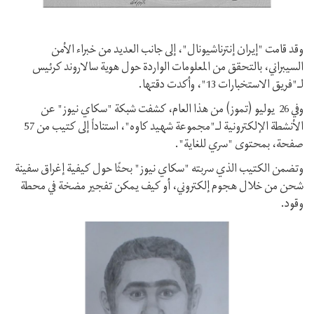
وقد قامت "إيران إنترناشيونال"، إلى جانب العديد من خبراء الأمن
السيبراني، بالتحقق من المعلومات الواردة حول هوية سالاروند كرئيس
لـ"فريق الاستخبارات 13"، وأكدت دقتها.
وفي 26 يوليو (تموز) من هذا العام، كشفت شبكة "سكاي نيوز" عن
الأنشطة الإلكترونية لـ"مجموعة شهيد كاوه"، استناداً إلى كتيب من 57
صفحة، بمحتوى "سري للغاية".
وتضمن الكتيب الذي سربته "سكاي نيوز" بحثًا حول كيفية إغراق سفينة
شحن من خلال هجوم إلكتروني، أو كيف يمكن تفجير مضخة في محطة
وقود.