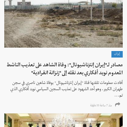
إيران
مصادر لـ"إيران إنترناشيونال": وفاة الشاهد على تعذيب الناشط
المعدوم نويد أفكاري بعد نقله إلى "زنزانة انفرادية"
أفادت معلومات تلقتها قناة "إيران إنترناشيونال" بوفاة شاهين ناصري في سجن
طهران الكبير، وهو أحد الشهود على تعذيب السجين السياسي نويد أفكاري الذي
تم...
منذ 7 ساعة 33 دقیقة