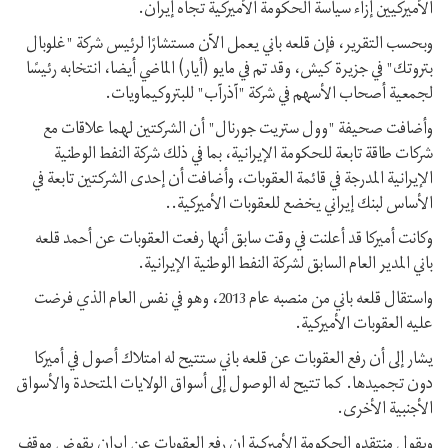
الأميركيين إزاء سياسة الحكومة الأميركية تجاه إيران.
وبحسب التقرير، فإن قلعه باني يعمل الآن مستشارًا لرئيس شركة "غلوبال
بتروتك" في جزيرة كيش، وقد تم في مايو (أيار) الماضي أيضا، انتخابه رئيسًا
لجمعية أصحاب الأسهم في شركة "آذرآب" للبتروكيماويات.
وأضافت صحيفة "وول ستريت جورنال" أن الشركتين لهما علاقات مع
شركات طاقة تابعة للحكومة الإيرانية، بما في ذلك شركة النفط الوطنية
الإيرانية المدرجة في قائمة العقوبات، وأضافت أن إحدى الشركتين تابعة في
الأساس لبنك إيراني يخضع للعقوبات الأميركية..
وكانت أميركا قد أعلنت في وقت سابق أنها رفعت العقوبات عن أحمد قلعه
باني المدير العام السابق لشركة النفط الوطنية الإيرانية.
واستقال قلعه باني من منصبه عام 2013، وهو في نفس العام الذي فرضت
عليه العقوبات الأميركية.
يشار إلى أن رفع العقوبات عن قلعه باني ستتيح له امتلاك أصول في أميركا
دون تجميدها. كما تتيح له الوصول إلى أسواق الولايات المتحدة والأسواق
الأجنبية الأخرى.
ويقول منتقدو الحكومة الأميركية إن رفع العقوبات عن إيران يقوض موقف