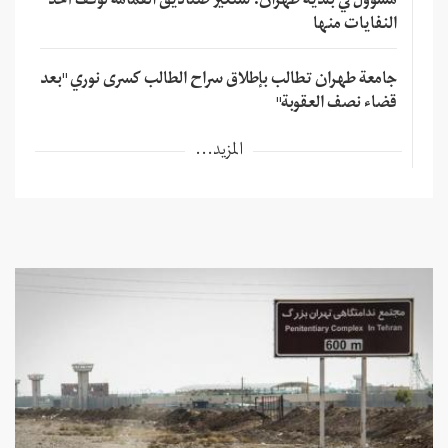
مسؤول في بلدية طهران: سنغير صناديق القمامة لوقف أخذ
النفايات منها
جامعة طهران تطالب بإطلاق سراح الطالب كسرى نوري "بعد
قضاء نصف العقوبة"
المزيد...