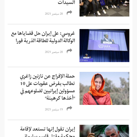
السيدات
20 سبتمبر 2021
غروسي: على إيران حل قضاياها مع
الوكالة الدولية للطاقة الذرية فورا
20 سبتمبر 2021
حملة الإفراج عن نازنين زاغري
تطالب بفرض عقوبات على 10
مسؤولين إيرانيين لضلوعهم في
"أخذها كرهينة"
19 سبتمبر 2021
إيران تقول إنها تستعد لإقامة