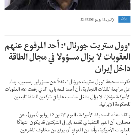
إيران
الإثنين, 12 يوليو 2021 22:19
"وول ستريت جورنال": أحد المرفوع عنهم
العقوبات لا يزال مسؤولا في مجال الطاقة
داخل إيران
ذكرت صحيفة "وول ستريت جورنال"، نقلاً عن مسؤولين رسميين، وبناء
على مراجعة الملفات التجارية، أن أحمد قلعه باني، الذي رفعت عنه العقوبات
الأميركية مؤخرًا، لا يزال يشغل مناصب عليا في شركتين للطاقة تابعتين
للحكومة الإيرانية.
ونقلت هذه الصحيفة الأميركية، اليوم الاثنين 12 يوليو (تموز)، عن
محللين، أن الدور التنفيذي لقلعه باني في الشركتين قد يكون انتهاكًا
للعقوبات الأميركية، وأنه من المتوقع أن يرفع من مخاوف المشرعين