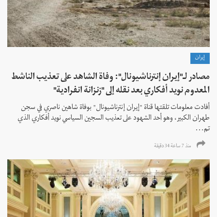
إيران
مصادر لـ"إيران إنترناشيونال": وفاة الشاهد على تعذيب الناشط
المعدوم نويد أفكاري بعد نقله إلى "زنزانة انفرادية"
أفادت معلومات تلقتها قناة "إيران إنترناشيونال" بوفاة شاهين ناصري في سجن
طهران الكبير، وهو أحد الشهود على تعذيب السجين السياسي نويد أفكاري الذي
تم...
منذ 7 ساعة 34 دقیقة