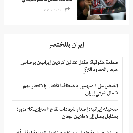
محكمة مقتل قاسم سليماني
19 سبتمبر 2021
إيران بالمختصر
منظمة حقوقية: مقتل عتاليْن كرديين إيرانيين برصاص
حرس الحدود التركي
القبض على 6 متهمين باختطاف الأطفال والاتجار بهم
شمال شرقي إيران
صحيفة إيرانية: إصدار شهادات لقاح "استرازينكا" مزورة
بمقابل يصل إلى 5 ملايين تومان