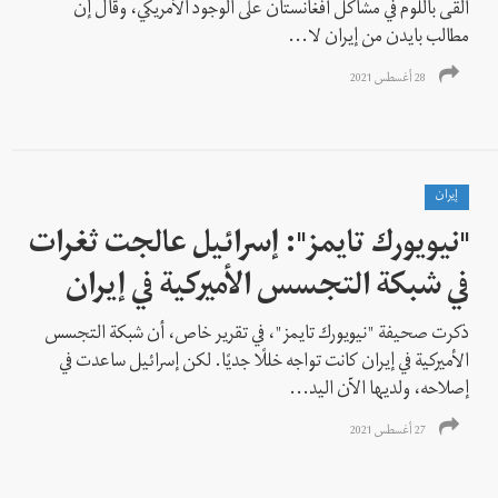
ألقى باللوم في مشاكل أفغانستان على الوجود الأمريكي، وقال إن
مطالب بايدن من إيران لا...
28 أغسطس 2021
إيران
"نيويورك تايمز": إسرائيل عالجت ثغرات
في شبكة التجسس الأميركية في إيران
ذكرت صحيفة "نيويورك تايمز"، في تقرير خاص، أن شبكة التجسس
الأميركية في إيران كانت تواجه خللًا جديًا. لكن إسرائيل ساعدت في
إصلاحه، ولديها الآن اليد...
27 أغسطس 2021