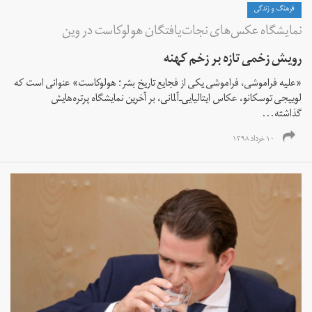
فرهنگ و زندگی
نمایشگاه عکس‌های نجات‌یافتگان هولوکاست در وین
رویش زخمی تازه بر زخم کهنه
«علیه فراموشی، فراموشی یکی از فجایع تاریخ بشر؛ هولوکاست» عنوانی است که
لوییجی توسکانو، عکاس ایتالیایی‌ـ‌آلمانی، بر آخرین نمایشگاه پرتره‌هایش
گذاشته...
۱۰ خرداد ۱۳۹۸