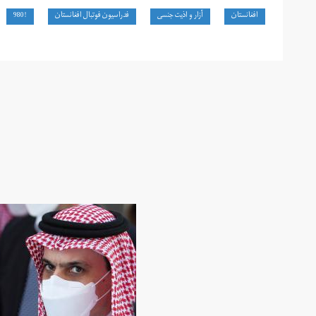
افغانستان
آزار و اذیت جنسی
فدراسیون فوتبال افغانستان
!980