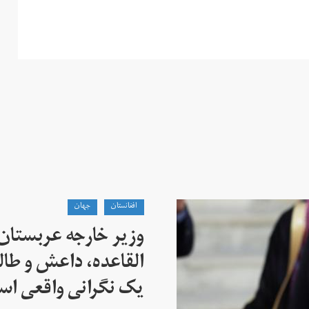
افغانستان
جهان
وزیر خارجه عربستان
القاعده،‌ داعش و طال
یک نگرانی واقعی ا