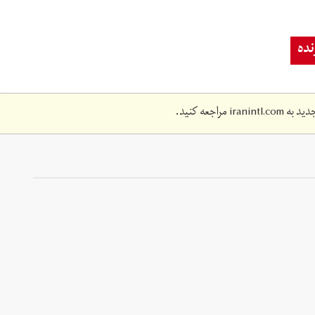
ده
دید به
iranintl.com
مراجعه کنید.