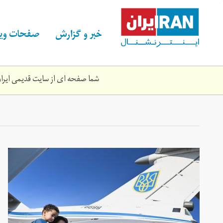
Skip
to
main
خبر و گزارش
صفحات ویژ
content
شما صفحه ای از سایت قدیمی ایران 