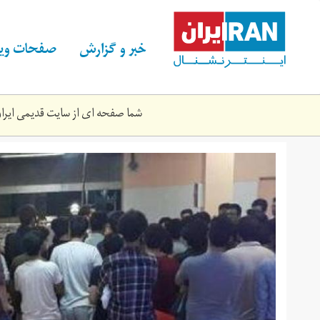
Skip
to
main
خبر و گزارش
صفحات ویژ
content
شما صفحه ای از سایت قدیمی ایران 
50864504_401.jpg