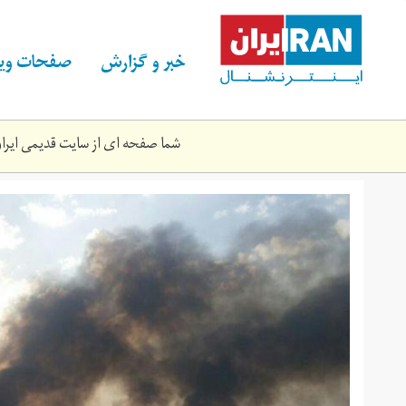
Skip
to
main
خبر و گزارش
صفحات ویژ
content
شما صفحه ای از سایت قدیمی ایران 
n81954372-
70503968.jpg