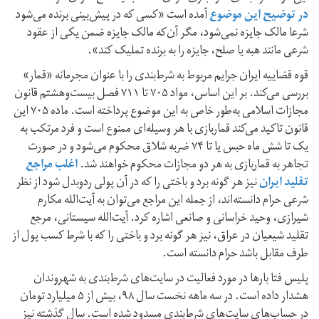
در توضیح این موضوع
آمده است «کسی که در پیش‌بینی برنده می‌شود
شرعا مالک جایزه نمی‌شود، مگر آن‌که مالک جایزه ضمن یکی از عقود
شرعی مانند هبه یا صلح، جایزه را به برنده تملیک کند».
قوه قضاییه ایران جرایم مربوط به شرط‌بندی را با عنوان مجرمانه «قمار»
بررسی می‌‌کند. بر این اساس، مواد ۷۰۵ تا ۷۱۱ فصل بیست‌و‌هشتم قانون
مجازات اسلامی به‌طور خاص به این موضوع پرداخته است. ماده ۷۰۵ این
قانون تاکید می‌کند قماربازی با هر وسیله‌ای ممنوع است و فرد مرتکب به
یک تا شش ماه حبس یا تا ۷۴ ضربه شلاق محکوم می‌شود و در صورت
تجاهر به قماربازی به هر دو مجازات محکوم خواهند شد.
اغلب مراجع
تقلید ایران
نیز هر گونه برد و باختی را که در آن پولی رد‌و‌بدل شود از نظر
شرعی حرام دانسته‌اند، از جمله این مراجع می‌توان به آیت‌الله مکارم
شیرازی، وحید خراسانی و صانعی اشاره کرد. آیت‌الله سیستانی، مرجع
تقلید شیعیان در عراق، نیز هر گونه برد‌ و باختی را که با شرط کسب پول از
طرف مقابل باشد حرام دانسته است.
پلیس فتا بارها در مورد فعالیت در سایت‌های شرط‌بندی به شهروندان
هشدار داده است. در سه ماهه نخست سال ۹۸، بیش از ۵ میلیارد تومان
در حساب‌های سایت‌های شرط‌بندی مسدود شده است. سال گذشته نیز