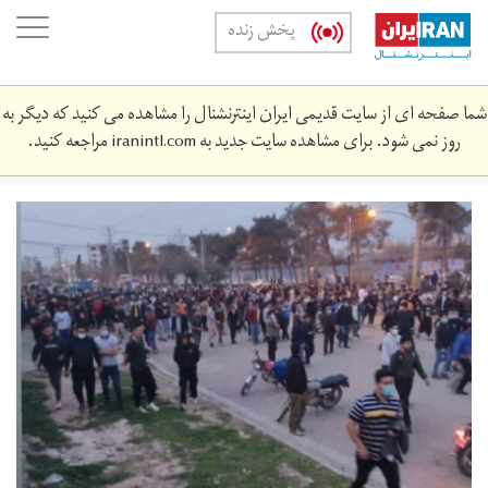
Skip
oggle
پخش زنده
to
ation
main
content
شما صفحه ای از سایت قدیمی ایران اینترنشنال را مشاهده می کنید که دیگر به
روز نمی شود. برای مشاهده سایت جدید به
iranintl.com
مراجعه کنید.
e4c3c43c-
d503-
4a8e-
8e33-
776a6f334690.jpeg