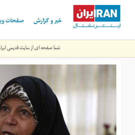
Skip
to
main
خبر و گزارش
صفحات ویژ
content
شما صفحه ای از سایت قدیمی ایران 
faezeh-
hashemi-
1400-
3-
21-
32.jpg