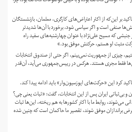
هاشمی در ادامه همچنین اضافه کرد: «همتی که می‌گوید با ارز ۴۲۰۰ تومانی مخالف بوده و با خیلی موضوعات مخالف بود، چرا
ید بر این‌که از اکثر اعتراض‌های کارگری، معلمان، بازنشستگان
‌ها صنفی است و اگر سیاسی شود، برخورد با آن‌ها شدیدتر
جنبشی که مسیح علی‌نژاد با عنوان چهارشنبه‌های سفید راه
رکت مثبت او هستم، حرکتش موفق بود.»
م، چیزی از جمهوریت نمی‌بینم، اگر حتی از صندوق انتخابات
ین‌ها فقط مجری هستند. هرکس در رییس‌جمهوری می‌آید، آن‌قدر
ید کرد این «حرکت‌های اپوزسیون‌وار» باید ادامه پیدا کند.
دن و بی‌ثباتی ایران پس از این انتخابات، گفت: «ثبات یعنی چی؟
می‌گیرد، فعالان زندانی می‌شوند، روابط ما با اکثر کشورها به هم ریخته، این‌ها ثبات
ر فرض براندازان موفق شوند، تقصیر ما حاکمان است که چنین شده