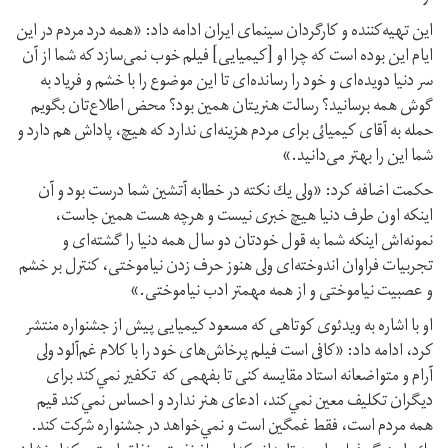
این تهیه‌کننده و کارگردان سینمای ایران ادامه داد: «همه درد مردم در اين
ايام اين بوده است كه چرا او [کیمیایی] فيلم خوب نمى‌سازد كه شما از آن
سر دنيا دويده‌اى و خود را رسانده‌اى تا اين موضوع را با خشم و فرياد به
گوش همه برسانيد؟ رسالت هنريتان همين بود؟ محض اطلاع‌تان بگويم
حمله به آقاى كيميائى براى مردم هزينه‌‌اى ندارد كه هيچ، پاداش هم دارد و
شما اين را بهتر می‌دانيد.»
حکمت اضافه کرد: «ولى يك نكته در خطابه آتشين شما درست بود و آن
اينكه اون طرف دنيا هيچ خبرى نيست و هرچه هست همين جاست،
نمونه‌اش اينكه شما به قول خودتان دو سال همه دنيا را گشته‌اى و
تجربيات فراوان اندوخته‌اى ولى هنوز حرف زدن نياموختى، كنترل بر خشم
و عصبيت نياموختى و از همه مهمتر ادب نياموختى.»
او با اشاره به ویدئوی کوتاهی که مسعود کیمیایی پیش از جشنواره منتشر
کرد، ادامه داد: «كافى است فيلم پرخاش‌هاى خود را با كلام غم‌آلود ولى
آرام و متواضعانه استاد مقايسه كنى تا بفهمى كه تكفير نمي‌كند براى
ديگران تكليف معين نمي‌كند، ادعاى هنر ندارد و احساس نمي‌كند قيم
همه مردم است، فقط غمگين است و نمي‌خواهد در جشنواره شركت كند.