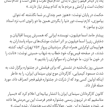
يك بار ديگر فيلم را ببين تا بدانى كدام مبلغ نفرت و نفاق است و كدام نشان
نجابت است و آرامش و مردم ما به كدام بيشتر نياز دارند.»
حکمت در پایان نوشت: «هنوز عمر چندانى بر شما نگذشته كه نتوانى
بياموزى، لازم نيست دور دنيا را بگردى همين جا دو زانوى ادب نزد استاد
بزن و بياموز.»
پیشتر حامد اسماعیلیون، نویسنده ایرانی که همسرش پریسا اقبالیان و
دخترش ری‌را اسماعیلیون بر اثر اصابت موشک‌های سپاه پاسداران به
هواپیمای اوکراینی همراه دیگر سرنشینان پرواز ۷۵۲ تهران‌-کیف کشته
شدند، در صفحه فیس‌بوک خود خطاب به شهاب حسینی نوشت: «نانت را
در خون ما نزن، ما خودمان راه سوگواری را بلدیم.»
حسینی روز یک‌شنبه در نشستی که برای فیلمش در جشنواره برگزار شد، به
شدت مسعود کیمیایی، کارگردان موج نوی سینمای ایران، را به خاطر
اینکه اولین کسی بود که از شرکت در جشنواره فیلم فجر انصراف داد، مورد
حمله قرار داد.
کانون کارگردانان سینمای ایران با انتشار بیانیه‌ای اعلام کرد که «بسیار
متاسفیم که در تریبون رسمی جشنواره فجر فرصت این بی‌حرمتی‌‌ها داده
می‌شود و جشنواره این چنین جولانگاه تخریب هنرمندان شده است.»