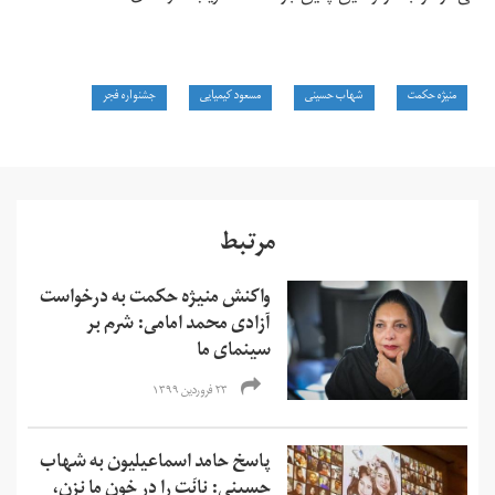
منیژه حکمت
شهاب حسینی
مسعود کیمیایی
جشنواره فجر
مرتبط
واکنش منیژه حکمت به درخواست
آزادی محمد امامی: شرم بر
سینمای ما
۲۳ فروردین ۱۳۹۹
پاسخ حامد اسماعیلیون به شهاب
حسینی: نانَت را در خون ما نزن،