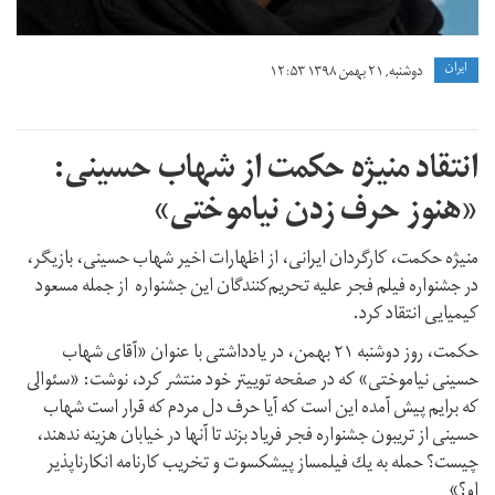
ايران
دوشنبه, ۲۱ بهمن ۱۳۹۸ ۱۲:۵۳
انتقاد منیژه حکمت از شهاب حسینی:
«هنوز حرف زدن نياموختى»
منیژه حکمت، کارگردان ایرانی، از اظهارات اخیر شهاب حسینی، بازیگر،
در جشنواره فیلم فجر علیه تحریم‌کنندگان این جشنواره از جمله مسعود
کیمیایی انتقاد کرد.
حکمت، روز دوشنبه ۲۱ بهمن، در یادداشتی با عنوان «آقاى شهاب
حسينى نياموختى» که در صفحه توییتر خود منتشر کرد، نوشت: «سئوالى
كه برايم پيش آمده اين است كه آيا حرف دل مردم كه قرار است شهاب
حسينى از تريبون جشنواره فجر فرياد بزند تا آنها در خيابان هزينه ندهند،
چيست؟ حمله به يك فيلمساز پيشكسوت و تخريب كارنامه انكارناپذير
او؟»