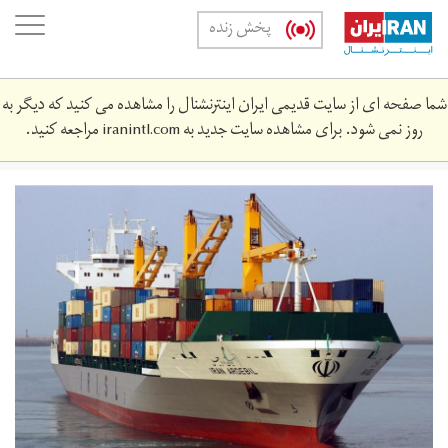
Skip
oggle
پخش زنده
to
ation
main
content
شما صفحه ای از سایت قدیمی ایران اینترنشنال را مشاهده می کنید که دیگر به
روز نمی شود. برای مشاهده سایت جدید به
iranintl.com
مراجعه کنید.
139212101147112142235984.jpg