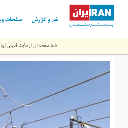
Skip
to
main
خبر و گزارش
صفحات ویژ
content
شما صفحه ای از سایت قدیمی ایران 
pstbrq.jpg