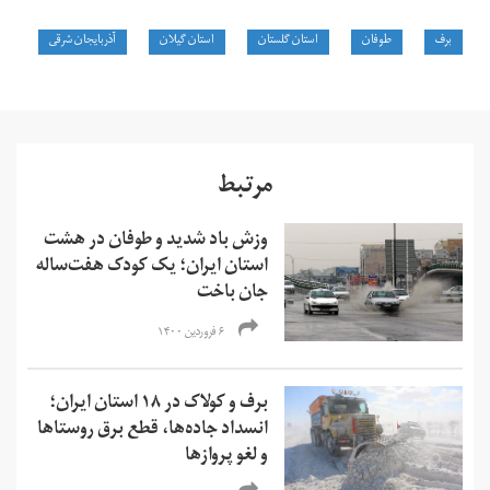
برف
طوفان
استان‌‌ گلستان
استان گیلان
آذربایجان شرقی
مرتبط
وزش باد شدید و طوفان در هشت
استان ایران؛ یک کودک هفت‌ساله
جان باخت
۶ فروردین ۱۴۰۰
برف و کولاک در ۱۸ استان ایران؛
انسداد جاده‌ها، قطع برق روستاها
و لغو پروازها