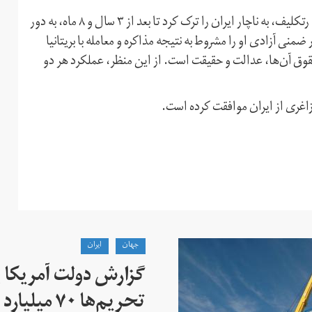
در این بیانیه آمده: «دختر ۵ ساله نازنین زاغری، گیسو(گابریلا) رتکلیف، به ناچار ایران را ترک کرد تا بعد از ۳ سال و ۸ ماه، به دور
ضمنی آزادی او را مشروط به نتیجه مذاکره و معامله با بریتانیا
 حقوق آن‌ها، عدالت و حقیقت است. از این منظر، عملکرد هر دو
زاغری از ایران موافقت کرده است.
جهان
ايران
گزارش دولت آمریکا ب
تحریم‌ها ۷۰