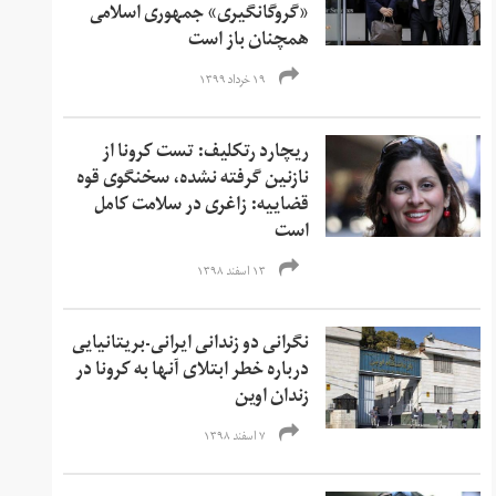
«گروگانگیری» جمهوری اسلامی
همچنان باز است
۱۹ خرداد ۱۳۹۹
ریچارد رتکلیف: تست کرونا از
نازنین گرفته نشده، سخنگوی قوه
قضاییه: زاغری در سلامت کامل
است
۱۳ اسفند ۱۳۹۸
نگرانی دو زندانی ایرانی-بریتانیایی
درباره خطر ابتلای آنها به کرونا در
زندان اوین
۷ اسفند ۱۳۹۸