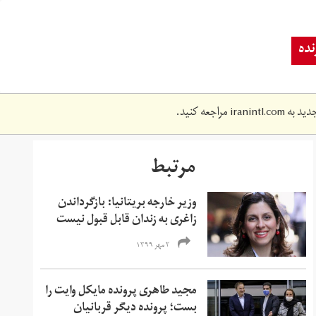
ده
دید به
iranintl.com
مراجعه کنید.
مرتبط
وزیر خارجه بریتانیا: بازگرداندن
زاغری به زندان قابل قبول نیست
۲ مهر ۱۳۹۹
مجید طاهری پرونده مایکل وایت را
بست؛ پرونده دیگر قربانیان