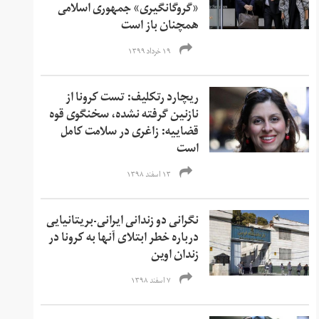
«گروگانگیری» جمهوری اسلامی
همچنان باز است
۱۹ خرداد ۱۳۹۹
ریچارد رتکلیف: تست کرونا از
نازنین گرفته نشده، سخنگوی قوه
قضاییه: زاغری در سلامت کامل
است
۱۳ اسفند ۱۳۹۸
نگرانی دو زندانی ایرانی-بریتانیایی
درباره خطر ابتلای آنها به کرونا در
زندان اوین
۷ اسفند ۱۳۹۸