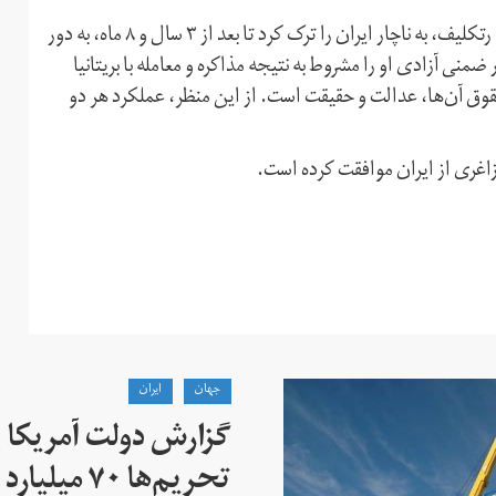
در این بیانیه آمده: «دختر ۵ ساله نازنین زاغری، گیسو(گابریلا) رتکلیف، به ناچار ایران را ترک کرد تا بعد از ۳ سال و ۸ ماه، به دور
ضمنی آزادی او را مشروط به نتیجه مذاکره و معامله با بریتانیا
 حقوق آن‌ها، عدالت و حقیقت است. از این منظر، عملکرد هر دو
زاغری از ایران موافقت کرده است.
جهان
ايران
گزارش دولت آمریکا ب
تحریم‌ها ۷۰