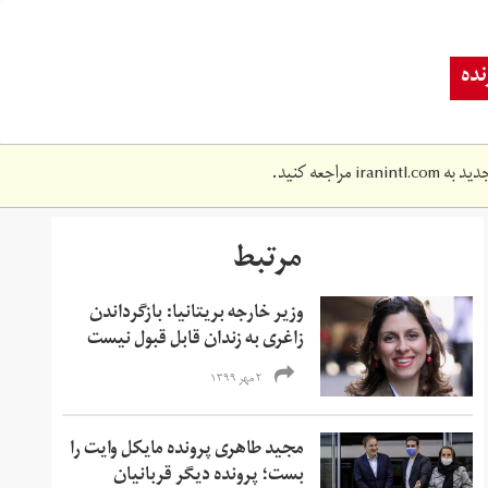
ده
دید به
iranintl.com
مراجعه کنید.
مرتبط
وزیر خارجه بریتانیا: بازگرداندن
زاغری به زندان قابل قبول نیست
۲ مهر ۱۳۹۹
مجید طاهری پرونده مایکل وایت را
بست؛ پرونده دیگر قربانیان