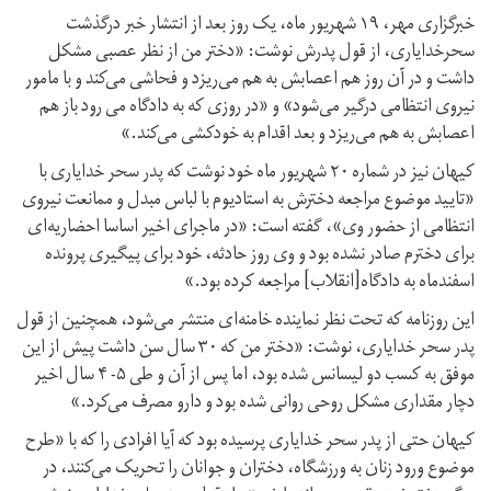
خبرگزاری مهر، ۱۹ شهریور ماه، یک روز بعد از انتشار خبر درگذشت
سحرخدایاری، از قول پدرش نوشت: «دختر من از نظر عصبی مشکل
داشت و در آن روز هم اعصابش به هم می‌ریزد و فحاشی می‌کند و با مامور
نیروی انتظامی درگیر می‌شود» و «در روزی که به دادگاه می رود باز هم
اعصابش به هم می‌ریزد و بعد اقدام به خودکشی می‌کند.»
کیهان نیز در شماره ۲۰ شهریور ماه خود نوشت که پدر سحر خدایاری با
«تایید موضوع مراجعه دخترش به استادیوم با لباس مبدل و ممانعت نیروی
انتظامی‌ از حضور وی»، گفته است: «در ماجرای اخیر اساسا احضاریه‌ای
برای دخترم صادر نشده بود و وی روز حادثه، خود برای پیگیری پرونده
اسفندماه به دادگاه[انقلاب] مراجعه کرده بود.»
این روزنامه که تحت نظر نماینده خامنه‌ای منتشر می‌شود، همچنین از قول
پدر سحر خدایاری، نوشت: «دختر من که ۳۰ سال سن داشت پیش از این
موفق به کسب دو لیسانس شده بود، اما پس از آن و طی ۵- ۴ سال اخیر
دچار مقداری مشکل روحی روانی شده بود و دارو مصرف می‌کرد.»
کیهان حتی از پدر سحر خدایاری پرسیده بود که آیا افرادی را که با «طرح
موضوع ورود زنان به ورزشگاه، دختران و جوانان را تحریک می‌کنند، در