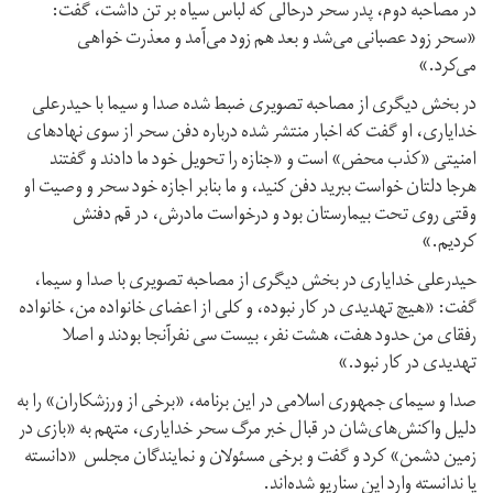
در مصاحبه دوم، پدر سحر درحالی که لباس سیاه بر تن داشت، گفت:
«سحر زود عصبانی می‌شد و بعد هم زود می‌آمد و معذرت خواهی‌
می‌کرد.»
در بخش دیگری از مصاحبه تصویری ضبط شده صدا و سیما با حیدرعلی
خدایاری، او گفت که اخبار منتشر شده درباره دفن سحر از سوی نهادهای
امنیتی «کذب محض» است و «جنازه را تحویل خود ما دادند و گفتند
هرجا دلتان خواست ببرید دفن کنید، و ما بنابر اجازه خود سحر و وصیت او
وقتی روی تحت بیمارستان بود و درخواست مادرش، در قم دفنش
کردیم.»
حیدرعلی خدایاری در بخش دیگری از مصاحبه تصویری با صدا و سیما،
گفت: «هیچ تهدیدی در کار نبوده، و کلی از اعضای خانواده من، خانواده
رفقای من حدود هفت، هشت نفر، بیست سی نفرآنجا بودند و اصلا
تهدیدی در کار نبود.»
صدا و سیمای جمهوری اسلامی در این برنامه، «برخی از ورزشکاران» را به
دلیل واکنش‌های‌شان در قبال خبر مرگ سحر خدایاری، متهم به «بازی در
زمین دشمن» کرد و گفت و برخی مسئولان و نمایندگان مجلس «دانسته
یا ندانسته وارد این سناریو شده‌اند.