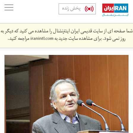
Skip
oggle
پخش زنده
to
ation
main
content
شما صفحه ای از سایت قدیمی ایران اینترنشنال را مشاهده می کنید که دیگر به
روز نمی شود. برای مشاهده سایت جدید به
iranintl.com
مراجعه کنید.
myl_hrwy2.jpg