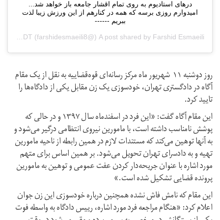
درهای استادیوم به روی تمام اقشار جامعه باز خواهد شد...
امیدوارم روزی برسه که همه در کنارهم از این ورزش زیبا لذت
ببریم ------
Farshid Esmaeili
A post shared by
(@farshidesmaeili8‏) on
Sep 7, 2019 at 2:09am PDT
روز دوشنبه ۱۱ شهریور ماه مرکز رسانه‌ای قوه‌قضاییه به نقل از یک مقام
آگاه در دادگستری تهران، خودسوزی یک زن مقابل یکی از دادگاه‌ها را
تایید کرد.
این مقام آگاه گفت: «این فرد در اسفندماه سال ۱۳۹۷ و در حالی که
پوشش نامناسب داشته است، با مامورین نیروی انتظامی درگیر می‌شود و
به آنها توهین می‌کند که مستندات لازم در همین رابطه از ناحیه مامورین
تهیه و به دادسرای تهران تحویل می‌شود. بر همین اساس برای متهم
مورد اشاره با عنوان جریحه‌دار کردن عفت عمومی و توهین به مامورین
پرونده قضایی تشکیل شده است.»
این مقام که نامش فاش نشده همچنین درباره خودسوزی این زن جوان
اعلام کرد: «هنگام مراجعه فرد مورد اشاره، رییس دادگاه به واسطه فوت