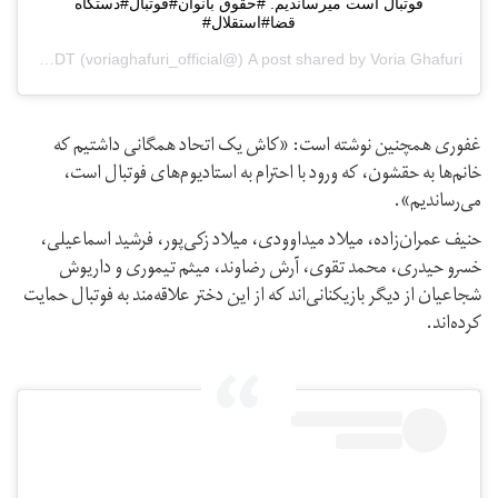
فوتبال است میرساندیم. #حقوق بانوان#فوتبال#دستگاه
قضا#استقلال#
Voria Ghafuri
A post shared by
(@voriaghafuri_official‏) on
Sep 6, 2019 at 8:59am PDT
غفوری همچنین نوشته است: «کاش یک اتحاد همگانی داشتیم که
خانم‌ها به حقشون، که ورود با احترام به استادیوم‌های فوتبال است،
می‌رساندیم».
حنیف عمران‌زاده، میلاد میداوودی، میلاد زکی‌پور، فرشید اسماعیلی،
خسرو حیدری، محمد تقوی، آرش رضاوند، میثم تیموری و داریوش
شجاعیان از دیگر بازیکنانی‌اند که از این دختر علاقه‌مند به فوتبال حمایت
کرده‌اند.