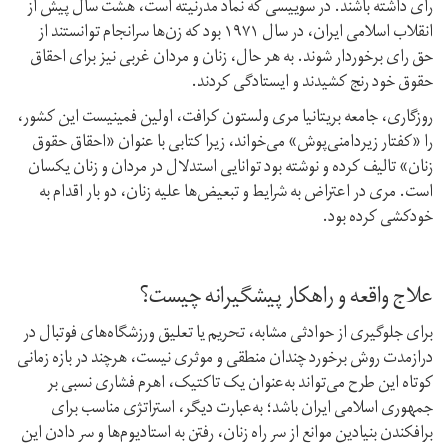
رای داشته باشند. در سوییسی که نماد مدرنیته است، هشت سال پیش از
انقلاب اسلامی ایران، در سال ۱۹۷۱ بود که زن‌ها سرانجام توانستند از
حق رای برخوردار شوند. به‌ هر حال، زنان و مردان غربی نیز برای احقاق
حقوق خود رنج کشیدند و ایستادگی کردند.
روزگاری، جامعه بریتانیا مری ولستون کرافت، اولین فمینیست این کشور،
را «کفتار زیردامنی‌پوش» می‌خواند، زیرا کتابی با عنوان «احقاق حقوق
زنان» تالیف کرده و نوشته بود توانایی استدلال در مردان و زنان یکسان
است. مری در اعتراض به شرایط و تبعیض‌‌ها علیه زنان، دو بار اقدام به
خودکشی کرده بود.
علاج واقعه و راهکار پیشگیرانه چیست؟
برای جلوگیری از حوادثی مشابه، تحریم یا تعلیق ورزشگاه‌های فوتبال در
درازمدت روش برخورد چندان منطقی و موثری نیست، هرچند در بازه زمانی
کوتاه این طرح می‌تواند به‌عنوان یک تاکتیک، اهرم فشاری نسبی بر
جمهوری اسلامی ایران باشد؛ به‌عبارت دیگر، استراتژی مناسب برای
برافکندن بنیادین موانع از سر راه زنان، رفتن به استادیوم‌ها و سر دادن این