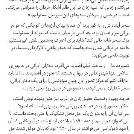
زنان تکلیف تعیین می‌کنند و ابتدایی‌ترین حقوق انسانی‌ را از آن‌ها سلب
می‌کنند و زنانی که علیه زنان در این ظلم آشکار مردان را همراهی می‌کنند.
همه ما در حبس و سوختن سحرهای این سرزمین مسئولیم.»
سحر آینده‌اش را به گور برد، آن هم به بهای آرزوهای کوچکی که موانع
بزرگی سر راهشان بود. چه کسی در میان ماست که بتواند از مسئولیت
مرگ سحر شانه خالی کند؟ شاید برای اعتراف به همین نقش غیرمستقیم
جامعه در قربانی شدن سحرهاست که جعفر پناهی، کارگردان سینما، در
توییت تلخی می‌گوید:
«سیزده سال از ساخت فیلم آفساید می‌گذرد، دختران ایرانی در جمهوری
اسلامی تنها شهروندانی در جهان هستند که هنوز در آفسایدند... اما باید
اعتراف کنم که هرگز تصور این چنین سرنوشتی را برای یک دختر ایرانی،
سحر خدایاری، نمی‌کردم، به‌خصوص در چنین روز معنی‌داری.»
هرچند بهبود وضعیت حقوق زنان در غرب نیز هنوز پدیده نوینی است،
امکان حضور زنان در فضاهای ورزشی چنان بدیهی است که اصولا
نمی‌توان آن را به‌عنوان یک حق محل تشکیک یا حتی بحث دانست. با
این‌که واژه فمینیسم از دهه ۱۸۹۰ میلادی ابداع شد، در آمریکایی که آن
را مهد دموکراسی می‌خوانند، در سال ۱۹۲۰ بود که زنان موفق شدند حق