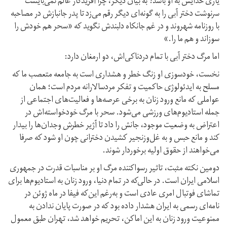
یاری خدایش به او باشد؟ به بیان دیگر، چرا آفریدگار عالم نمی‌بایست
سرنوشت دختر آبی را به گونه‌ای دیگر رقم می‌زد تا پدر جانبازش در مصاحبه
با روزنامه شهروند و در غم جانکاه دلبندش نگوید که «سحر هم خودش را
سوزاند و هم ما را.»
اما مرگ دختر آبی با تمام دردناکی‌اش، دو ارمغان دارد:
نخست، خودسوزی او زنگ خطر و هشداری است به جامعه متعصب ما که
مسلح به ایدئولوژی حاکمیت و تفکر مردسالارانه مردم است؛ همان
عواملی که مانع ورود زنان به برخی عرصه‌ها و فعالیت‌های اجتماعی از
جمله استادیوم‌های ورزشی می‌شود. سحر با مرگ خود‌خواسته‌اش در
اعتراض به وضعیت موجود، جانش را داد تا آژیر خطرش وجدان‌ها را بیدار
کند و مانع حبس و به غل‌و‌زنجیر کشیدن دخترانی چون او شود که صرفا
می‌خواهند از حقوق اولیه‌‌ برخوردار شوند.
دومین نکته مثبت، تاثیر رسواکننده مرگ او بر مناسبات قدرت در جمهوری
اسلامی ایران است. در حالی‌که در تمام دنیا، ورود زنان به استادیوم‌ها برای
تماشای فوتبال امری عادی است و به‌رغم این‌که فیفا در ماه ژوئن در
نامه‌ای رسمی به ایران هشدار داده بود که در صورت پایان ندادن به
ممنوعیت ورود زنان به این اماکن، تحریم خواهد شد، تهران طبق معمول