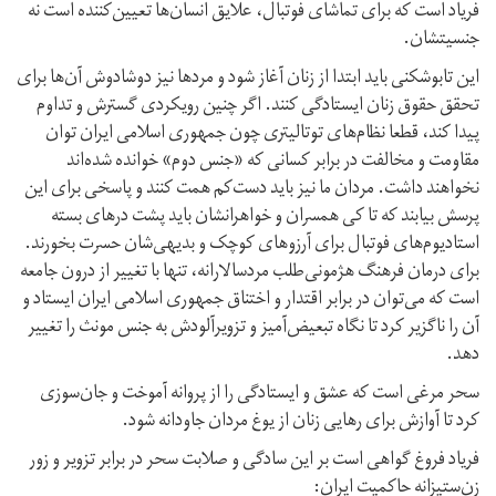
فریاد است که برای تماشای فوتبال، علایق انسان‌ها تعیین‌کننده است نه
جنسیتشان.
این تابوشکنی باید ابتدا از زنان آغاز شود و مردها نیز دوشادوش آن‌ها برای
تحقق حقوق زنان ایستادگی کنند. اگر چنین رویکردی گسترش و تداوم
پیدا کند، قطعا نظام‌های توتالیتری چون جمهوری اسلامی ایران توان
مقاومت و مخالفت در برابر کسانی که «جنس دوم» خوانده شده‌اند
نخواهند داشت. مردان ما نیز باید دست‌کم همت کنند و پاسخی برای این
پرسش بیابند که تا کی همسران و خواهرانشان باید پشت درهای بسته
استادیوم‌های فوتبال برای آرزوهای کوچک و بدیهی‌شان حسرت بخورند.
برای درمان فرهنگ هژمونی‌طلب مردسالارانه، تنها با تغییر از درون جامعه
است که می‌توان در برابر اقتدار و اختناق جمهوری اسلامی ایران ایستاد و
آن را ناگزیر کرد تا نگاه تبعیض‌آمیز و تزویر‌آلودش به جنس مونث را تغییر
دهد.
سحر مرغی است که عشق و ایستادگی را از پروانه آموخت و جان‌سوزی
کرد تا آوازش برای رهایی زنان از یوغ مردان جاودانه شود.
فریاد فروغ گواهی است بر این سادگی و صلابت سحر در برابر تزویر و زور
زن‌ستیزانه حاکمیت ایران: