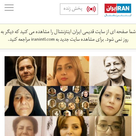
Skip
oggle
پخش زنده
to
ation
main
content
شما صفحه ای از سایت قدیمی ایران اینترنشنال را مشاهده می کنید که دیگر به
روز نمی شود. برای مشاهده سایت جدید به
iranintl.com
مراجعه کنید.
zanan14-
23.‎6.‎98-
a.jpg