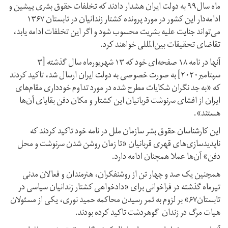
ماه سال۹۹ به دولت ایران هشدار دادند که تخلفات حقوق بشری پیشین و
ادامه‌دار این کشور در مورد پرونده کشتار زندانیان در تابستان ۱۳۶۷
می‌تواند جنایت علیه بشریت محسوب شود و اگر این تخلفات ادامه یابد،
تقاضای تحقیقات بین‌المللی خواهند کرد.
آنها در نامه ۱۸ صفحه‌ای خود که ۱۳ شهریورماه سال گذشته [۳
سپتامبر۲۰۲۰] به صورت خصوصی به دولت ایران ارسال شد، تاکید کردند
که «به جد نگران شکایات مطرح شده در مورد تداوم خودداری مقام‌های
ایران از افشای سرنوشت قربانیان این کشتار و مکان دفن بقایای آن‌ها
هستند».
این کارشناسان حقوق بشر سازمان ملل در نامه خود تاکید کردند که
ناپدیدسازی‌های قهری قربانیان «تا زمان روشن شدن سرنوشت و محل
دفن» آن‌ها عملا همچنان ادامه دارد.
همچنین یک صد و چهار تن از روشنفکران، هنرمندان و فعالان مدنی
تیرماه گذشته در فراخوانی برای «دادخواهی کشتار زندانيان سياسی در
تابستان۶۷» بر لزوم به ثمر رسيدن محاکمه حميد نوری، يکی از مسئولان
هيات مرگ در زندان گوهردشت تاکید کرده بودند.