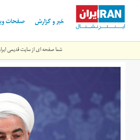
Skip
to
main
خبر و گزارش
صفحات ویژ
content
شما صفحه ای از سایت قدیمی ایران 
rwhny_47.jpg