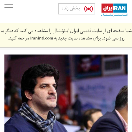
Skip
oggle
پخش زنده
to
ation
main
content
شما صفحه ای از سایت قدیمی ایران اینترنشنال را مشاهده می کنید که دیگر به
روز نمی شود. برای مشاهده سایت جدید به
iranintl.com
مراجعه کنید.
96-
12-
c07-
719.jpg