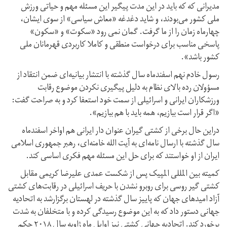
مدیرانی که که باید در این مدت پیگیر این مسئله مهم و حیاتی ورزش
ملی کشور می‌بودند، و شاید دغدغه «معاش سیاسی» از سوی ایشان،
چهارماه زمان را از ما گرفت. گمان نمی رود «سکوت» و «سکون»
پاسخی مناسب برای درخواست منطقی و کاملا کاربردی قهرمانان ملی
کشور باشد».
رسول خادم نهم اسفندماه سال گذشته با انتشار بیانیه‌ای ضمن انتقاد از
مسؤولان رده بالای نظام به دلیل پیگیری نکردن موضوع رقابت
ورزشکاران ایرانی و اسرائیلی از سمت خود استعفا کرد و به صراحت گفت:
«اگر قرار است ببازیم، همه باید با هم ببازیم».
دراین حال برخی از کشتی گیران عنوان دار ایرانی هم اواخر اسفندماه
سال گذشته با ارسال نامه‌ای به آیت الله خامنه‌ای، رهبر جمهوری اسلامی
ایران از او خواستند که برای حل این مسئله مهم فکری اساسی کند.
کمیته بین المللی المپیک پس از شکست عمدی علیرضا کریمی مقابل
کشتی گیر روسی برای روبرو نشدن با حریف اسرائیلی در رقابت‌های کشتی
آزاد امیدهای جهان که پاییز سال گذشته در لهستان برگزارشد به اتحادیه
جهانی دستور داد که به این موضوع رسیدگی کرده و با متخلفان به شدت
برخورد کند. اتحادیه جهانی کشتی نیز اوایل ماه ژاویه سال ۲۰۱۸ حکم