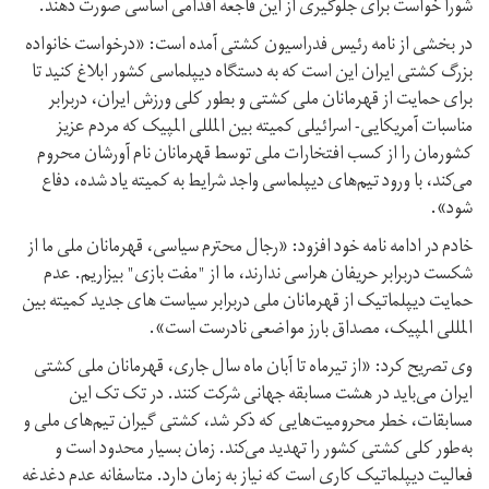
شورا خواست برای جلوگیری از این فاجعه اقدامی اساسی صورت دهند.
در بخشی از نامه رئیس فدراسیون کشتی آمده است: «درخواست خانواده
بزرگ کشتی ایران این است که به دستگاه دیپلماسی کشور ابلاغ کنید تا
برای حمایت از قهرمانان ملی کشتی و بطور کلی ورزش ایران، دربرابر
مناسبات آمریکایی- اسرائیلی کمیته بین المللی المپیک که مردم عزیز
کشورمان را از کسب افتخارات ملی توسط قهرمانان نام آورشان محروم‌
می‌کند، با ورود تیم‌های دیپلماسی واجد شرایط به کمیته یاد شده، دفاع
شود».
خادم در ادامه نامه خود افزود: «رجال محترم سیاسی، قهرمانان ملی ما از
شکست دربرابر حریفان هراسی ندارند، ما از "مفت بازی" بیزاریم. عدم
حمایت دیپلماتیک از قهرمانان ملی دربرابر سیاست های جدید کمیته بین
المللی المپیک، مصداق بارز مواضعی نادرست است».
وی تصریح کرد: «از تیرماه تا آبان ماه سال جاری، قهرمانان ملی کشتی
ایران می‌باید در هشت مسابقه جهانی شرکت کنند. در تک تک این
مسابقات، خطر محرومیت‌هایی که ذکر شد، کشتی گیران تیم‌های ملی و
به‌طور کلی کشتی کشور را تهدید می‌کند. زمان بسیار محدود است و
فعالیت دیپلماتیک کاری است که نیاز به زمان دارد. متاسفانه عدم دغدغه