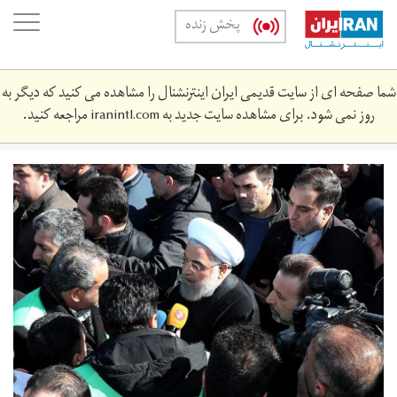
Skip
oggle
پخش زنده
to
ation
main
content
شما صفحه ای از سایت قدیمی ایران اینترنشنال را مشاهده می کنید که دیگر به
روز نمی شود. برای مشاهده سایت جدید به
iranintl.com
مراجعه کنید.
2474970_892.jpg