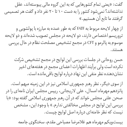
گفت: «یعنی تمام کشورهایی که به این گروه مالی پیوسته‌اند،‌ عقل
نداشته‌اند؟ نمی‌شود کشور را به دست ۱۰ تا ۲۰ نفر داد و گفت هر تصمیمی
گرفتند ما تابع آن هستیم.»
از چهار لایحه مربوط به FATF که به طور عمده به مبارزه با پولشویی و
تروریسم اختصاص دارند، دو لایحه در مجلس تصویب شده‌اند و دو لایحه
موسوم به پالرمو و CFT در مجمع تشخیص مصلحت نظام در حال بررسی
هستند.
حسن روحانی در جلسات بررسی این لوایح در مجمع تشخیص شرکت
نکرده است ولی برآیند اظهارات اعضای مجمع در هفته‌های اخیر
نشان‌دهنده نظر منفی این نهاد درباره لوایح باقی‌مانده است.
از سوی دیگر، نظر رهبر جمهوری اسلامی نیز در این زمینه مبهم است.
پانزدهم مهرماه امسال، علی لاریجانی، ریيس مجلس ایران نامه‌ای را در
صحن علنی مجلس خواند که در آن رهبر جمهوری اسلامی گفته بود: «با
بررسی این لوایح در مجلس مخالفتی ندارم.» با وجود این،‌ مشخص
نیست که نظر خامنه‌ای درباره اصل لوایح چیست.
بیست‌و‌یکم مهرماه هم غلامرضا مصباحی مقدم، سخنگوی جامعه