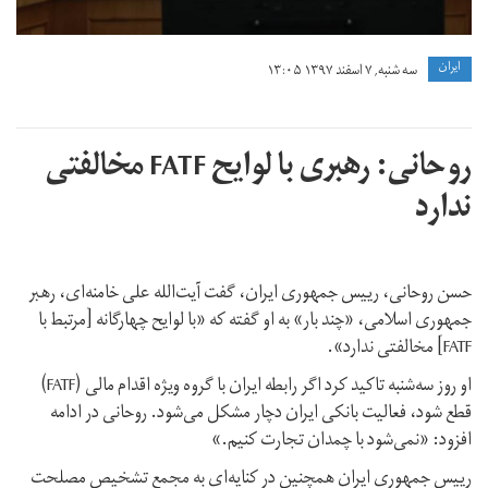
ايران
سه شنبه, ۷ اسفند ۱۳۹۷ ۱۳:۰۵
روحانی: رهبری با لوایح FATF مخالفتی
ندارد
حسن روحانی، رییس جمهوری ایران، گفت آیت‌الله علی خامنه‌ای، رهبر
جمهوری اسلامی، «چند بار» به او گفته که «با لوایح چهارگانه [مرتبط با
FATF] مخالفتی ندارد».
او روز سه‌شنبه تاکید کرد اگر رابطه ایران با گروه ویژه اقدام مالی (FATF)
قطع شود، فعالیت بانکی ایران دچار مشکل می‌شود. روحانی در ادامه
افزود: «نمی‌شود با چمدان تجارت کنیم.»
رییس‌ جمهوری ایران همچنین در کنایه‌ای به مجمع تشخیص مصلحت