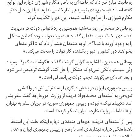
روحانیت مبارز خبر داد که خامنه‌ای به ناصر مکارم شیرازی درباره این لوایح
گفته است: «به جمع‌بندی نرسیدم و نظر خاصی ندارم.» با این حال دفتر
مکارم شیرازی، از مراجع تقلید شیعه، این خبر را تکذیب کرد.
روحانی در سخنرانی روز سه‌شنبه همچنین با رد ناتوانی دولت در مدیریت
اقتصادی، خطاب به منتقدان گفت: «مدیریت دولت بوده که این مشکل
را به وجود آورده یا شما؟». او به منتقدان هشدار داد که « اگر عده‌ای
بخواهند دور کشور را دیوار بکشند، کار دولت را سخت می‌کند.»
روحانی همچنین با اشاره به گرانی گوشت گفت: «گوشت به گمرک رسیده
ولی سیستم بانکی نمی‌تواند مشکل را حل کند. گوشت ترخیص نمی‌شود
و بعد عده‌ای می‌گویند عجب دولت بی‌انصافی است.»
ریيس‌ جمهوری ایران در بخش دیگری از سخنرانی‌اش در واکنشی
تلویحی به استعفای محمدجواد ظریف از وزارت امورخارجه گفت سفر بشار
اسد «دیپلماتیک» نبوده و رییس جمهوری سوریه در جریان سفر به تهران
از «اقدامات وزارت خارجه ایران تشکر کرده» است.
پس از استعفای ظریف، خبرهای متعددی درباره اینکه علت این استعفا
ناهماهنگی درباره دیدارهای اسد با رهبر و ریيس‌ جمهوری ایران و عدم