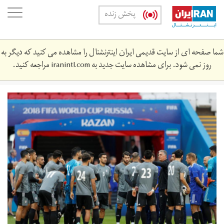
Skip
oggle
پخش زنده
to
ation
main
content
شما صفحه ای از سایت قدیمی ایران اینترنشنال را مشاهده می کنید که دیگر به
روز نمی شود. برای مشاهده سایت جدید به
iranintl.com
مراجعه کنید.
2018-
06-
530781_rc18685bdd50_rtrmadp_3_soccer-
worldcup-
irn-
esp-
preview.jpg