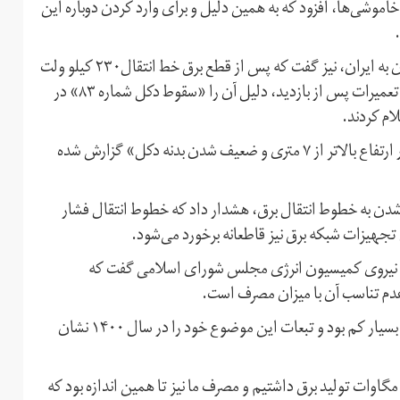
موشی‌ها، افزود که به همین دلیل و برای وارد کردن دوباره این
رجبی مشهدی در توضیح دلیل خروج خط انتقال برق ترکمنستان به ایران، نیز گفت که پس از قطع برق خط انتقال۲۳۰ کیلو ولت
ترکمنستان به ایران در روز ۱۳ خردادماه جاری، گروه عملیات و تعمیرات پس از بازدید، دلیل آن را «سقوط دکل شماره ۸۳» در
او گفت که دلیل سقوط این دکل نیز «سرقت نبشی‌های دکل در ارتفاع بالاتر از ۷ متری و ضعیف شدن بدنه دکل» گزارش شده
شدن به خطوط انتقال برق، هشدار داد که خطوط انتقال فشار
 تجهیزات شبکه برق نیز قاطعانه برخورد می‌شود.
ته نیروی کمیسیون انرژی مجلس شورای اسلامی گفت که
عدم تناسب آن با میزان مصرف است.
محمدنژاد افزود که تولید برق ایران در سال‌های ۹۷، ۹۸ و ۹۹ بسیار کم بود و تبعات این موضوع خود را در سال ۱۴۰۰ نشان
ون انرژی مجلس افزود که سال گذشته۵۸/۵ هزار مگاوات تولید برق داشتیم و مصرف ما نیز تا همین اندازه بود که