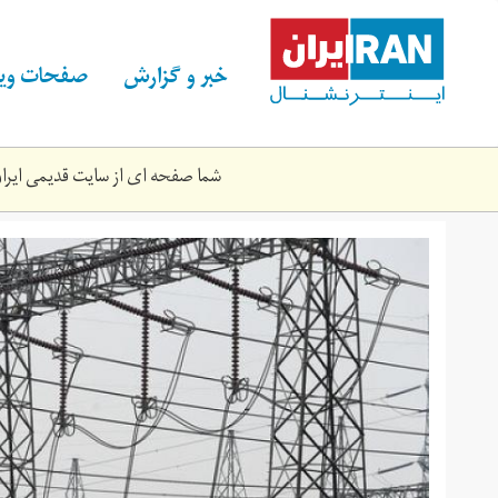
Skip
to
main
خبر و گزارش
صفحات ویژ
content
شما صفحه ای از سایت قدیمی ایران 
b-
157748595.jpg