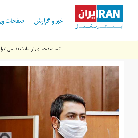
Skip
to
main
خبر و گزارش
صفحات ویژ
content
شما صفحه ای از سایت قدیمی ایران 
2645490_594.jpg