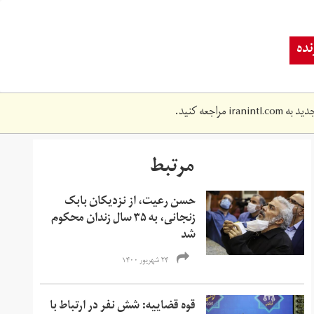
ده
دید به
iranintl.com
مراجعه کنید.
مرتبط
حسن رعیت، از نزدیکان بابک
زنجانی، به ۳۵ سال زندان محکوم
شد
۲۴ شهریور ۱۴۰۰
قوه قضاییه: شش نفر در ارتباط با