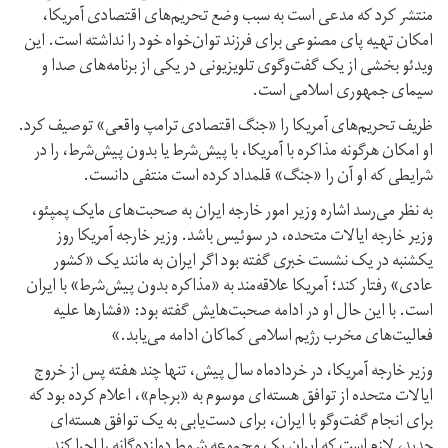
منتشر کرد که مدعی است به سبب وضع تحریم‌های اقتصادی آمریکا،
امکان تهیه پای مصنوعی برای فرزند توان‌خواه خود را نداشته است. این
ویدئو بخشی از یک گفت‌‌وگوی تلویزیونی در یکی از برنامه‌های صدا و
سیمای جمهوری اسلامی است.
ظریف تحریم‌های آمریکا را «جنگ اقتصادی ترامپ واقعی» توصیف کرد.
او امکان هرگونه مذاکره با آمریکا، با پیش‌شرط یا بدون پیش‌شرط، را در
شرایطی که او آن را «جنگ» قلمداد کرده است منتفی دانست.
به نظر می‌رسد اشاره وزیر امور خارجه ایران به صحبت‌های مایک پمپئو،‌
وزیر خارجه ایالات متحده، در سوئيس باشد. وزیر خارجه آمریکا روز
یکشنبه در یک نشست خبری گفته بود اگر ایران به مانند یک «کشور
عادی» رفتار کند؛ آمریکا علاقه‌مند به «مذاکره بدون پیش‌شرط» با ایران
است. با این حال او در ادامه صحبت‌هایش گفته بود: «فشارها علیه
فعالیت‌های مخرب رژیم اسلامی کماکان ادامه می‌یابد.»
وزیر خارجه آمریکا، در خرداد‌ماه سال پیش، تنها چند هفته پس از خروج
ایالات متحده از توافق هسته‌ای موسوم به «برجام»، اعلام کرده بود که
برای انجام گفت‌وگو با ایران، برای دست‌یابی به یک توافق هسته‌ای
جدید، لازم است که ایران یک مجموعه شروط دوازده‌گانه را اجرا کند.