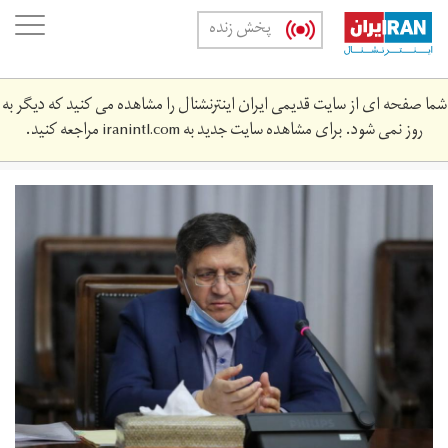
Skip
oggle
پخش زنده
to
ation
main
content
شما صفحه ای از سایت قدیمی ایران اینترنشنال را مشاهده می کنید که دیگر به
روز نمی شود. برای مشاهده سایت جدید به
iranintl.com
مراجعه کنید.
hemati-
bank-
10.‎1399-
346-
2.jpg