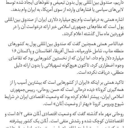
داریم، صندوق بین‌المللی پول بدون تبعیض و نفوذهای ایجاد شده توسط
لابی‌های سیاسی یا فشارهای وارده از سوی آمریکا، به ایران وام بدهد.
اشاره همتی به درخواست وام پنج میلیارد دلاری ایران از صندوق بین‌المللی
پول است که مقام‌های جمهوری اسلامی خبر ارائه درخواست آن را در
فروردین ماه سال گذشته اعلام کردند.
عبدالناصر همتی همچنین گفت که صندوق بین‌المللی پول به کشورهای
منطقه مناپ، شامل خاورمیانه، شمال آفریقا، افغانستان و پاکستان ۱۶
میلیارد دلار وام داد، اما ایران که از نخستین کشورهایی بود که تقاضای
وجوه اضطراری کرد، تاکنون هیچ‌گونه تسهیلاتی را بدون ارائه دلیل
منطقی، دریافت نکرده است.
تاکید همتی بر اینکه «ایران از کشورهایی است که بیشترین آسیب را از
همه‌گیری کرونا» دیده درحالی است که حسن روحانی، رییس‌جمهوری
اسلامی ایران، پیشتر اعلام کرده بود که وضعیت اقتصادی ایران در شرایط
شیوع ویروس کرونا «بهتر از وضعیت آلمان» است.
روحانی مهر ماه گذشته گفت که وضعیت اقتصادی آلمان منفی ۵/۲ است و
اقتصادشان کوچک شده و رشدش منفی است. آلمان یک کشور پیشرفته