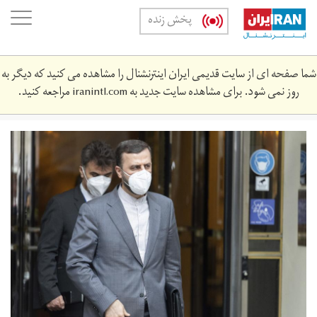
Skip
oggle
پخش زنده
to
ation
main
content
شما صفحه ای از سایت قدیمی ایران اینترنشنال را مشاهده می کنید که دیگر به
روز نمی شود. برای مشاهده سایت جدید به
iranintl.com
مراجعه کنید.
g-
a-
1400-
34546577679978787-
2.jpg