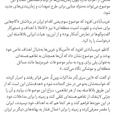
محلی از اعراب ندارد چون زمان‌بندی‌ها در برجام مشخص است و این
موضوع می‌تواند به‌منزله‌ مبنایی برای طرح تعهدات و زمان‌بندی‌های جدید
شود.
غریب‌آبادی افزود که موضوع سوم یعنی اقدام ایران در برداشتن «گام‌هایی
برای حمایت و تقویت امنیت منطقه‌ای» نیز «کاملا با اهداف و دستورکار
گفت‌وگوها در تعارض آشکار بود» و از این‌رو، هیات ایرانی بلافاصله این
درخواست را رد کرد.
کاظم غریب‌آبادی افزود که «آمریکا و غربی‌ها به‌دنبال اهداف خاص خود
بودند و این موضوع نشان داد که آن‌ها همچنان به تفاهم هسته‌ای
به‌عنوان پلی برای ورود به سایر موضوعات غیرمرتبط مانند مسائل
منطقه‌ای و موشکی نگاه می‌کنند.»
او گفت که «این‌ سری [در مذاکرات وین]، حتی فراتر رفتند و اصرار کردند
که خواسته‌‌شان به‌نوعی در متن گنجانده شود و «هدف‌شان این است که از
این طریق بلافاصله بعد از هر تفاهمی، سراغ این موضوعات بیایند و آن را
جزئی لاینفک از تفاهم هسته‌ای تلقی کنند و زمینه را برای مداخلات خود
در این حوزه‌ها فراهم کنند و هر کجا هم که به اهداف خود نرسیدند، ایران
را مقصر معرفی‌کرده و زمینه را برای اعمال فشار به بهانه‌های دیگر بر ایران