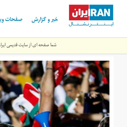
Skip
to
main
خبر و گزارش
صفحات ویژ
content
شما صفحه ای از سایت قدیمی ایران 
azadi-
34434-
a.jpg