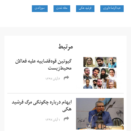
عبدالرضا داوری
فرشید هکی
مثله شدن
سوزاندن
مرتبط
گیوتین قوه‌قضاییه علیه فعالان
محیط‌زیست
۶ آبان ۱۳۹۷
ابهام درباره چگونگی مرگ فرشید
هکی
۱ آبان ۱۳۹۷