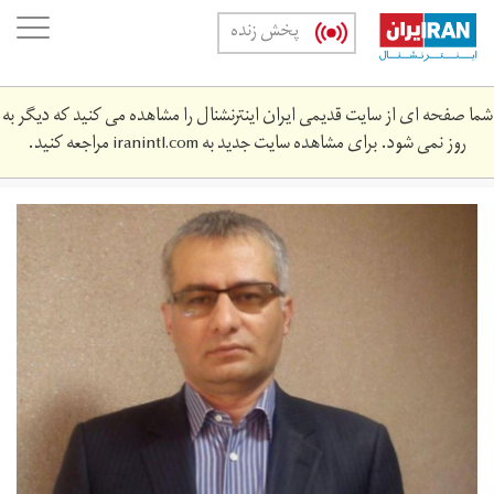
Skip
oggle
پخش زنده
to
ation
main
content
شما صفحه ای از سایت قدیمی ایران اینترنشنال را مشاهده می کنید که دیگر به
روز نمی شود. برای مشاهده سایت جدید به
iranintl.com
مراجعه کنید.
frshyd_hkhy.jpg