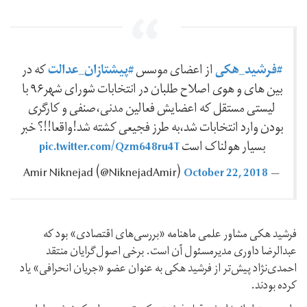
#فرشید_هکی
#پیشتازان_عدالت
از اعضای موسس
که در
بین های و هوی اصلاح طلبان در انتخابات شورای شهر۹۶ با
لیستی مستقل که اعضایش فعالین مدنی،صنفی و کارگری
بودن وارد انتخابات شد،به طرز فجیعی کشته شد!واقعا!!؟ خبر
pic.twitter.com/Qzm648ru4T
بسیار هولناک است
October 22, 2018
— Amir Niknejad ‪(@NiknejadAmir)‬
فرشید هکی مشاور علمی ماهنامه «بررسی‌های اقتصادی» بود که
عبدالرضا داوری مدیرمسئول آن است. برخی اصول‌گرایان منتقد
احمدی‌نژاد پیش‌تر از فرشید هکی به عنوان عضو «جریان انحرافی» یاد
کرده بودند.