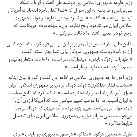
وزیر خارجه جمهوری اسلامی روز دوشنبه طی گفت و گو با با شبکه
سی‌بی‌اس و در پاسخ به این سوال که «شما کدام نامزد انتخابات آمریکا را
ترجیح می‌دهید»، گفت: «من نامزد ارجحی ندارم» و دولت جمهوری
اسلامی ایران هم «نامزد ارجح ندارد، این برعهده مردم آمریکاست که
ارجح خود را تعیین کنند. ما دخالت نمی‌کنیم.»
با این حال، ظریف پس از آن در برابر این پرسش قرار گرفت که «چه کسی
[از دو نامزد ریاست جمهوری آمریکا] برای شما بهتر است، گفت:
«اظهارات اردوگاه بایدن، امیدوارکننده‌تر است، اما ما باید منتظر بمانیم و
ببینیم. آنچه اهمیت دارد، رفتار است.»
وزیر امور خارجه جمهوری اسلامی در ادامه این گفت و گو، با بیان اینکه
«سیاست فشار حداکثری» دولت دونالد ترامپ بر جمهوری اسلامی ایران
«برای آمریکا زیاد امیدوارکننده نبوده است»، تاکید کرد که «این سیاست
به ایران آسیب زد، اما موجب تغییر سیاسی نشد که آمریکا آرزوی آن را
دارد، خواه این سیاست تغییر رژیم بوده یا آن چیزی که دونالد ترامپ
می‌خواست یعنی به زانو درآوردن جمهوری اسلامی ایران برای تحمیل
شرایط مذاکره ».
ظریف همچنین هرگونه «مذاکره» در صورت پیروزی جو بایدن «برای