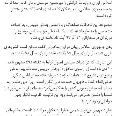
اسلامی ایران درباره مذاکراتش با میرحسین موسوی و متن کامل مذاکرات
رهبر جمهوری اسلامی با نمایندگان کاندیداهای انتخابات ۸۸ را منتشر
کرده است.
مجموعه این تحرکات هماهنگ و بالادستی به‌طور طبیعی باید اهداف
مشخصی را مدنظر داشته باشد. یک احتمال مرتبط با این موضوع را
می‌توان در سخنرانی ۲۱ آذر ۹۷ آیت‌الله خامنه‌ای یافت.
رهبر جمهوری اسلامی ایران در این سخنرانی گفت ممکن است کشورهای
غربی «جنجال را برای سال ۹۷ بکنند، نقشه را برای سال ۹۸ بکشند».
این عبارت، که در ادبیات سیاسی اصول‌گراها به «فتنه ۹۸» مشهور شد،
۱۰‌ دی‌ماه امسال از سوی صادق لاریجانی، ریيس قوه قضاییه، به‌طور
واضح‌تری تشریح شد: «نباید اجازه داد جریان فتنه ۸۸ در لباس دیگری
عرض‌اندام کند» و «جریان فتنه ۸۸ قابل تکرار است، زیرا امروز دشمن به
میدان آمده، ابزار درونی کشور را به کار می‌گیرد، عده‌ای فریب می‌خورند یا
تعمدا با دشمن همراهی می‌کنند و به این ترتیب، ظرفیت تکرار چنین
حوادثی وجود دارد.»
عبارت مهم را می‌توان همین «ظرفیت تکرار حوادث» دانست. مقام‌های