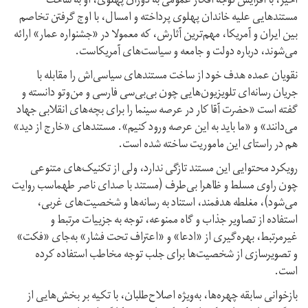
اخیر، با افزایش توجه افکار عمومی به دوران پهلوی، او به ساخت
مستندهایی علیه خاندان پهلوی پرداخته و امسال، با اوج گرفتن تخاصم
بین ایران و آمریکا، مهم‌ترین آثارش، که معمولا در «جشنواره عمار» ارائه
می‌شوند، درباره دولت و جامعه و سیاست‌های آمریکاست.
نقویان عمده هدف خود از ساخت مستندهای سیاسی‌اش را مقابله با
جریان رسانه‌ای تلویزیون‌هایی چون بی‌بی‌سی فارسی و من‌وتو دانسته و
گفته است «حضرت آقا کار در عرصه سینما را برای بچه‌های انقلابی جهاد
می‌دانند» و «ما باید به این عرصه ورود کنیم». مستند‌های «خارج از دید»
هم در راستای این ماموریت ساخته شده است.
رویکرد محتوایی این مستند تازگی ندارد، ولی از تکنیک‌های متنوعی
چون راوی مسلط و ظاهرا بی‌طرف (مستند با صدای ناصر طهماسب روایت
می‌شود)، مغلطه هدفمند، استناد به رسانه‌ها و شخصیت‌های غربی،
استفاده از تصاویر جذاب و گاه ممنوعه، توجه به جزییات مرتبط و
غیرمرتبط، بهره‌گیری از «ادعا» و «اعتراف تحت فشار» به‌جای «فکت»
و تصویرسازی از شخصیت‌ها برای جلب توجه مخاطب استفاده کرده
است.
بازخوانی سابقه چهره‌ها، به‌ویژه اصلاح‌طلبان، با تکیه بر بخش‌هایی از