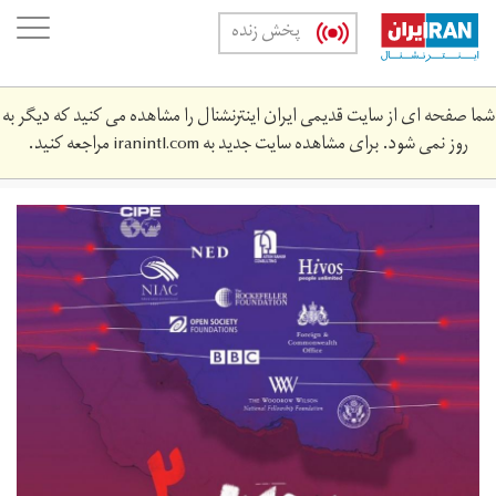
Skip
oggle
پخش زنده
to
ation
main
content
شما صفحه ای از سایت قدیمی ایران اینترنشنال را مشاهده می کنید که دیگر به
روز نمی شود. برای مشاهده سایت جدید به
iranintl.com
مراجعه کنید.
khrj_z_dyd_2.jpg