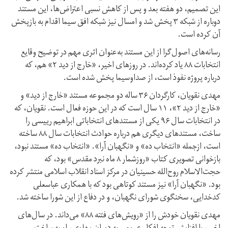
این تصمیم، دو هفته بعد و پس از کاهش نسبی اعتراض‌ها، این مستند
دوباره از شبکه ۳ پخش شد و امسال نیز شبکه افق سیما اقدام به بازپخش
آن کرده است.
رسانه‌های اصول‌گرا از این مستند به‌عنوان اثری مهم در توضیح وقایع
انتخابات ۸۸ یاد کرده‌اند. در روزهای اخیر، «خارج از دید ۲» هم، که
درباره پروژه نفوذ است، از صداوسیما پخش شده است.
مهدی نقویان،‌ کارگردان ۳۶ ساله دو مجموعه مستند «خارج از دید» و
«خارج از دید ۲»، ۱۱ سال است که در این حوزه فعال است. نقویان، که
در انتخابات سال ۹۶ یکی از مستندهای انتخاباتی ابراهیم ریيسی را
ساخت، مستندهای دیگری هم درباره حوادث انتخابات سال ۸۸ ساخته
است، از‌‌جمله «انتخاب ده» و «نگهبان آرا». «انتخاب ده» مستند نبود،
بازخوانی تصویری کتاب «روزشمار ۸ ماه نبرد مقدس» بود، که
حجت‌الاسلام روح‌الله حسینیان در مرکز اسناد انقلاب اسلامی منتشر کرده
بود. «نگهبان آرا» نیز مستند کوتاهی بود که با همکاری عباسعلی
کدخدایی، سخنگوی شورای نگهبان، و در دفاع از این شورا ساخته شد.
مهدی نقویان خودش را از «رویش‌های فتنه ۸۸» می‌داند. در سال‌‌های