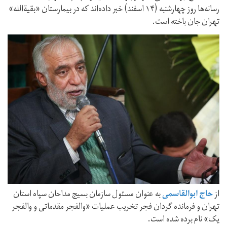
رسانه‌ها روز چهارشنبه (۱۴ اسفند) خبر داده‌اند که در بیمارستان «بقیةالله»
تهران جان باخته است.
از
حاج ابوالقاسمی
به عنوان مسئول سازمان بسیج مداحان سپاه استان
تهران و فرمانده گردان فجر تخریب عملیات «والفجر مقدماتی و والفجر
یک» نام برده شده است.