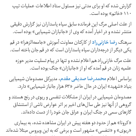
گزارش شده که او برای مدتی نیز مسئول ستاد اطلاعات عملیات تیپ
۱۱۰ «خاتم» بوده است.
از علت اصلی مرگ این فرمانده سابق سپاه پاسداران نیز گزارش دقیقی
منتشر نشده و در اخبار آمده که وی از «جانبازان شیمیایی» بوده است.
سرهنگ
رضا خازنی‌راد
از کارکنان معاونت آموزش «جامعه‌الزهرا» در قم
یکی دیگر از درجه‌داران سپاه پاسداران است که در قم جان باخته است.
علت مرگ خازنی‌راد هم اعلام نشده و تنها در پیام تسلیت مدیر حوزه
علمیه زنان در قم آمده که او از «جانبازان» جنگ بوده است.
براساس اعلام
محمدرضا صدیقی مقدم
، مدیرکل مصدومان شیمیایی
بنیاد «شهید» ایران در حال حاضر «۶۳ هزار جانباز شیمیایی» دارد.
مصدومان شیمیایی در ایران از مشکلات تنفسی و ریوی در رنج هستند و
گروهی از آنها نیز طی سال‌های اخیر بر اثر عوارض ناشی از استنشاق
گاز‌های سمی در جنگ ایران و عراق جان خود را از دست داده‌اند.
«کرونا» هم از حدود دو هفته پیش در ایران مشاهده شده، به بیماری
«ریوی» و «تنفسی» مشهور است و برخی که به این ویروس مبتلا شده‌اند