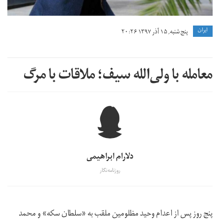
ايران
پنج شنبه, ۱۵ آذر ۱۳۹۷ ۲۰:۲۶
معامله با ولی‌الله سیف؛ ملاقات با مرگ
دلارام ابراهیمی
روزنامه‌نگار
پنج روز پس از اعدام وحید مظلومین ملقب به «سلطان سکه» و محمد