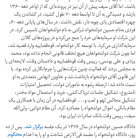
باشند، اما آقای سیف پیش از آن نیز در پرونده‌ای که از اواخر دهه ۱۳۶۰
بازشد و دسیدگی به آن تا اواسط دهه ۷۰ طول کشید، در کشاندن یک
چهره اقتصادی پای چوبه دار، نقش داشت. در سال‌های پایانی دهه ۶۰،
فردی به‌نام حسین دولتخواه شرکتی به نام دولتخواهان تاسیس کرد. در
این شرکت او سرمایه‌های خرد را جمع می‌کرد و در پروژه‌های کلان
سرمایه‌گذاری می‌کرد. با توسعه کار دولتخواه، قوه‌قضاییه وارد قضیه شد،
اما چون شرکت دولتخواهان هیچ تخلف قانونی انجام نداده بود، محمد
یزدی و علی یونسی، رییس وقت قوه‌قضاییه و دادستان وقت، لایحه‌ای را
به مجلس بردند که فعالیت چنین شرکت‌هایی را جرم‌انگاری کرده بود. با
این قانون آقای دولتخواه بازداشت شد و عناوین اتهامی متعددی به او
نسبت داده شد؛ ازجمله رشوه به ماموران دولت، تحصیل امتیازات
نامشروع، تشکیل جلسات تریاک‌کشی، خرید و استعمال مواد مخدر،
تشکیل مجالس لهو و لعب و…. قوه‌قضاییه در آن زمان با همکاری یک
مقام بانکی، اموال دولتخواه را مصادره کرد. آن مقام دولتی، ولی‌الله
سیف، رییس وقت بانک صادرات ایران بود.
دادگاه حسین دولتخواه در سال ۱۳۷۶ در یک جلسه
برگزار شد
. پس از ده
روز، دادگاه دولتخواه را مفسد فی‌الارض شناخت و او را به اعدام
محکوم