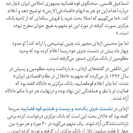
اسماعیل قاسمی، سخنگوی قوه قضائیه جمهوری اسلامی ایران ناچار شد
درباره اعدام این دو نفر به اتهام «افساد فی‌الارض» توضیح دهد و اعلام
کند: «ما می‌گوییم که اصلا بحث خرید یا فروش سکه‌ای که از ناحیه بانک
مرکزی صورت گرفته در مورد این دو متهم به هیچ عنوان مطرح نبوده
است.»
اما چرا محسنی اژه‌ای مجبور شد چنین توضیحی را ارائه کند؟ او حدود
چهار ماه پیش در نشست خبری خود رسما اعلام کرده بود که وحید
مظلومین از بانک مرکزی دستور می‌گرفته است.
این تناقض در گفته‌های اژه‌ای، به بازداشت وحید مظلومین و پسرش در
سال ۱۳۹۲ باز می‌گردد که متهم به «اخلال در نظام اقتصادی ایران»
شدند، اما بنابر اعلام قوه‌قضاییه، بانک مرکزی به دادگاه گفته بود که
فعالیت او با نظر و هماهنگی این نهاد بوده و درنهایت هر دو با حکم دادگاه
آزاد شدند.
اژه‌ای در
نشست خبری یک‌صد و بیست و هشتم قوه قضاییه
صریحا
گفته بود که «الان بحث این است که بانک مرکزی درخواست کرده برخی
بازداشت‌شدگان آزاد شوند. یک متهم می‌گوید در ۳۰ مورد و هر مورد بین
چهار تا هفت میلیون دلار از بانک مرکزی ارز گرفته و توزیع کرده است...